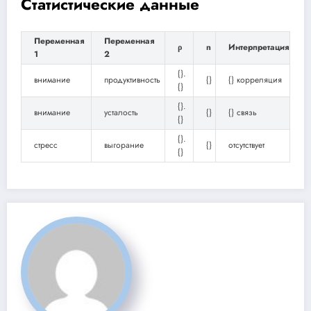
Статистические данные
Переменная
Переменная
ρ
n
Интерпретация
1
2
{}.
внимание
продуктивность
{}
{} корреляция
{}
{}.
внимание
усталость
{}
{} связь
{}
{}.
стресс
выгорание
{}
отсутствует
{}