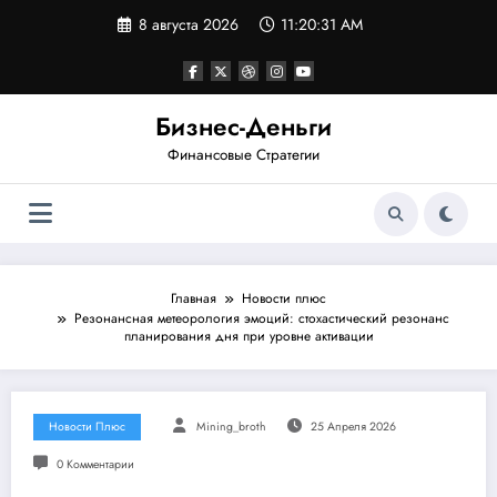
Перейти
8 августа 2026
11:20:31 AM
к
содержимому
Бизнес-Деньги
Финансовые Стратегии
Главная
Новости плюс
Резонансная метеорология эмоций: стохастический резонанс
планирования дня при уровне активации
Новости Плюс
Mining_broth
25 Апреля 2026
0 Комментарии