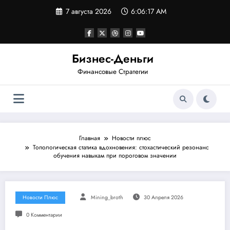
Перейти
7 августа 2026
6:06:17 AM
к
содержимому
Бизнес-Деньги
Финансовые Стратегии
Главная
Новости плюс
Топологическая статика вдохновения: стохастический резонанс
обучения навыкам при пороговом значении
Новости Плюс
Mining_broth
30 Апреля 2026
0 Комментарии