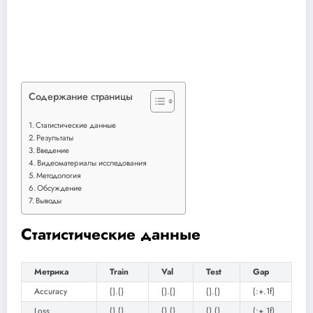
Содержание страницы
Статистические данные
Результаты
Введение
Видеоматериалы исследования
Методология
Обсуждение
Выводы
Статистические данные
Метрика
Train
Val
Test
Gap
Accuracy
{}.{}
{}.{}
{}.{}
{:+.1f}
Loss
{}.{}
{}.{}
{}.{}
{:+.1f}