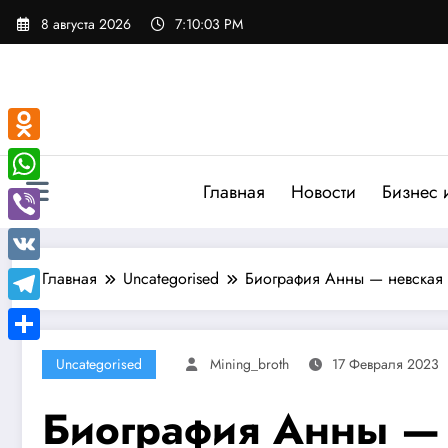
Перейти
8 августа 2026
7:10:04 PM
к
содержимому
Odnoklassniki
Главная
Новости
Бизнес 
WhatsApp
Viber
VK
Главная
Uncategorised
Биография Анны — невская 
Telegram
Отправить
Uncategorised
Mining_broth
17 Февраля 2023
Биография Анны — н