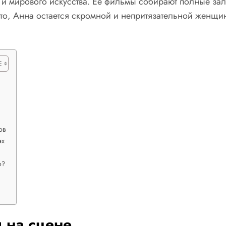
 и мирового искусства. Ее фильмы собирают полные за
то, Анна остается скромной и непритязательной женщин
ов
ах
е?
 на сцене