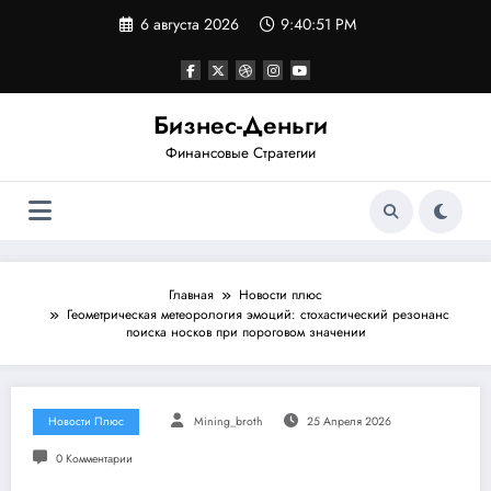
Перейти
6 августа 2026
9:40:52 PM
к
содержимому
Бизнес-Деньги
Финансовые Стратегии
Главная
Новости плюс
Геометрическая метеорология эмоций: стохастический резонанс
поиска носков при пороговом значении
Новости Плюс
Mining_broth
25 Апреля 2026
0 Комментарии