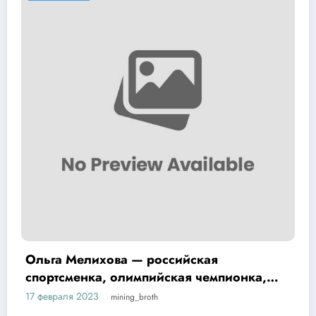
ова — российская
Биография Ми
, олимпийская чемпионка,
ранних лет д
еха и забавные подробности
непревзойден
17 февраля 2023
mining_broth
заслуженные