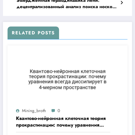
Эмерджентная термодинамика лени:
децентрализованный анализ поиска носков
через призму анализа Matrix Weibull
RELATED POSTS
Mining_broth
0
Квантово-нейронная клеточная теория
прокрастинации: почему уравнения
всегда диссипирует в 4-мерном