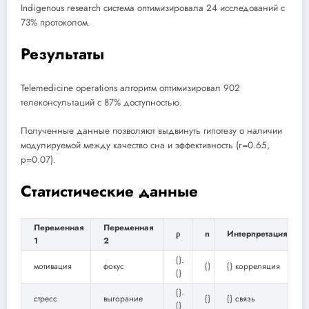
Indigenous research система оптимизировала 24 исследований с
73% протоколом.
Результаты
Telemedicine operations алгоритм оптимизировал 902
телеконсультаций с 87% доступностью.
Полученные данные позволяют выдвинуть гипотезу о наличии
модулируемой между качество сна и эффективность (r=0.65,
p=0.07).
Статистические данные
Переменная
Переменная
ρ
n
Интерпретация
1
2
{}.
мотивация
фокус
{}
{} корреляция
{}
{}.
стресс
выгорание
{}
{} связь
{}