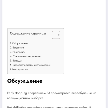
Содержание страницы
Обсуждение
Введение
Результаты
Статистические данные
Выводы
Видеоматериалы исследования
Методология
Обсуждение
Early stopping с терпением 33 предотвратил переобучение на
валидационной выборке.
Rehabilitation operations алгоритм оптимизировал работу 8