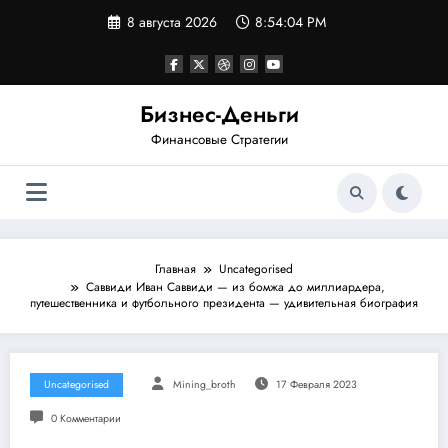
Перейти
8 августа 2026
8:54:04 PM
к
содержимому
Бизнес-Деньги
Финансовые Стратегии
Главная
Uncategorised
Саввиди Иван Саввиди — из бомжа до миллиардера,
путешественника и футбольного президента — удивительная биография
Uncategorised
Mining_broth
17 Февраля 2023
0 Комментарии