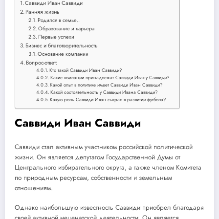
Саввиди Иван Саввиди
Ранняя жизнь
Родился в семье..
Образование и карьера
Первые успехи
Бизнес и благотворительность
Основание компании
Вопрос-ответ:
Кто такой Саввиди Иван Саввиди?
Какие компании принадлежат Саввиди Ивану Саввиди?
Какой опыт в политике имеет Саввиди Иван Саввиди?
Какой состоятельность у Саввиди Ивана Саввиди?
Какую роль Саввиди Иван сыграл в развитии футбола?
Саввиди Иван Саввиди
Саввиди стал активным участником российской политической
жизни. Он является депутатом Государственной Думы от
Центрального избирательного округа, а также членом Комитета
по природным ресурсам, собственности и земельным
отношениям.
Однако наибольшую известность Саввиди приобрел благодаря
своей активной меценатской деятельности. Он является