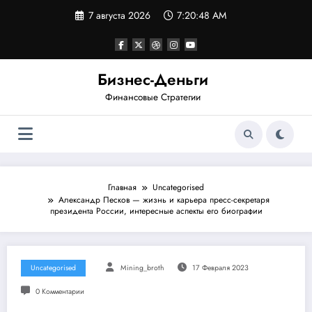
Перейти
7 августа 2026
7:20:49 AM
к
содержимому
Бизнес-Деньги
Финансовые Стратегии
Главная
Uncategorised
Александр Песков — жизнь и карьера пресс-секретаря
президента России, интересные аспекты его биографии
Uncategorised
Mining_broth
17 Февраля 2023
0 Комментарии