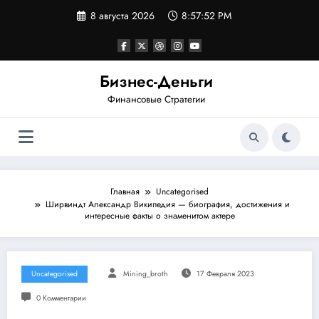
Перейти
8 августа 2026
8:57:53 PM
к
содержимому
Бизнес-Деньги
Финансовые Стратегии
Главная
Uncategorised
Ширвиндт Александр Википедия — биография, достижения и
интересные факты о знаменитом актере
Uncategorised
Mining_broth
17 Февраля 2023
0 Комментарии