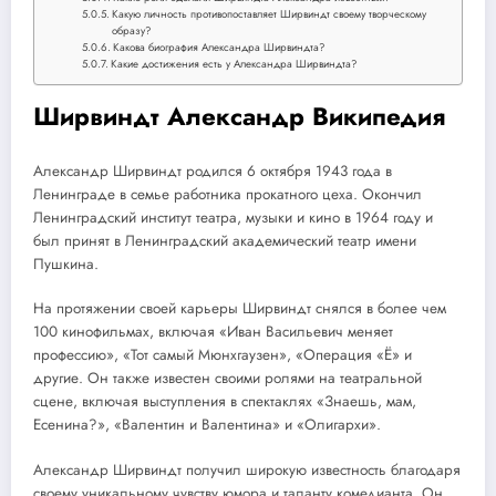
Какую личность противопоставляет Ширвиндт своему творческому
образу?
Какова биография Александра Ширвиндта?
Какие достижения есть у Александра Ширвиндта?
Ширвиндт Александр Википедия
Александр Ширвиндт родился 6 октября 1943 года в
Ленинграде в семье работника прокатного цеха. Окончил
Ленинградский институт театра, музыки и кино в 1964 году и
был принят в Ленинградский академический театр имени
Пушкина.
На протяжении своей карьеры Ширвиндт снялся в более чем
100 кинофильмах, включая «Иван Васильевич меняет
профессию», «Тот самый Мюнхгаузен», «Операция «Ё» и
другие. Он также известен своими ролями на театральной
сцене, включая выступления в спектаклях «Знаешь, мам,
Есенина?», «Валентин и Валентина» и «Олигархи».
Александр Ширвиндт получил широкую известность благодаря
своему уникальному чувству юмора и таланту комедианта. Он