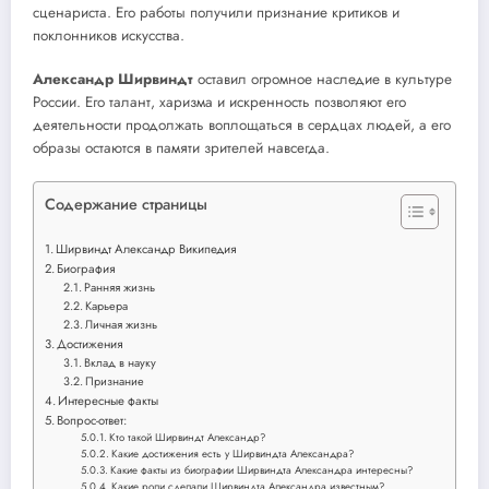
сценариста. Его работы получили признание критиков и
поклонников искусства.
Александр Ширвиндт
оставил огромное наследие в культуре
России. Его талант, харизма и искренность позволяют его
деятельности продолжать воплощаться в сердцах людей, а его
образы остаются в памяти зрителей навсегда.
Содержание страницы
Ширвиндт Александр Википедия
Биография
Ранняя жизнь
Карьера
Личная жизнь
Достижения
Вклад в науку
Признание
Интересные факты
Вопрос-ответ:
Кто такой Ширвиндт Александр?
Какие достижения есть у Ширвиндта Александра?
Какие факты из биографии Ширвиндта Александра интересны?
Какие роли сделали Ширвиндта Александра известным?