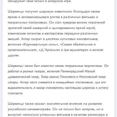
обнаружил свой талант в актерской игре.
Ширвиндт получил широкую известность благодаря своим
ярким и запоминающимся ролям в различных фильмах и
театральных постановках. Он стал кумиром многих поколений
зрителей своей камерной и одновременно яркой игрой,
комическим талантом и мастерством передачи различных
эмоций. Актер сыграл в десятках культовых кинофильмов,
включая «Карнавальную ночь», «Самая обаятельная и
привлекательная», «Д`Артаньян и три мушкетера» и многие
другие.
Ширвиндт также был известен своим театральным творчеством. Он
работал в разных театрах, включая Ленинградский Малый
драматический театр, Театр имени Ленсовета и Московский театр
сатиры. Актер часто снимался в комедийных постановках, где его
выразительность и юмор становились настоящим штрихом к успеху
спектакля.
Ширвиндт также оказал значительное влияние на развитие
российского кинематографа. Он не только был актером, но и
выпустил несколько успешных фильмов в качестве режиссера и