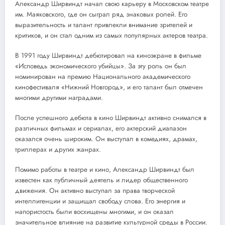
Александр Ширвиндт начал свою карьеру в Московском театре
им. Маяковского, где он сыграл ряд знаковых ролей. Его
выразительность и талант привлекли внимание зрителей и
критиков, и он стал одним из самых популярных актеров театра.
В 1991 году Ширвиндт дебютировал на киноэкране в фильме
«Исповедь экономического убийцы». За эту роль он был
номинирован на премию Национального академического
кинофестиваля «Нижний Новгород», и его талант был отмечен
многими другими наградами.
После успешного дебюта в кино Ширвиндт активно снимался в
различных фильмах и сериалах, его актерский диапазон
оказался очень широким. Он выступал в комедиях, драмах,
триллерах и других жанрах.
Помимо работы в театре и кино, Александр Ширвиндт был
известен как публичный деятель и лидер общественного
движения. Он активно выступал за права творческой
интеллигенции и защищал свободу слова. Его энергия и
напористость были восхищены многими, и он оказал
значительное влияние на развитие культурной среды в России.