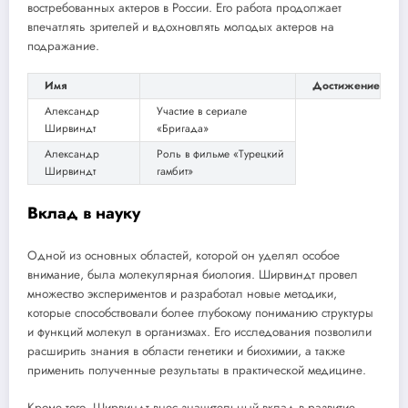
востребованных актеров в России. Его работа продолжает
впечатлять зрителей и вдохновлять молодых актеров на
подражание.
Имя
Достижение
Александр
Участие в сериале
Ширвиндт
«Бригада»
Александр
Роль в фильме «Турецкий
Ширвиндт
гамбит»
Вклад в науку
Одной из основных областей, которой он уделял особое
внимание, была молекулярная биология. Ширвиндт провел
множество экспериментов и разработал новые методики,
которые способствовали более глубокому пониманию структуры
и функций молекул в организмах. Его исследования позволили
расширить знания в области генетики и биохимии, а также
применить полученные результаты в практической медицине.
Кроме того, Ширвиндт внес значительный вклад в развитие