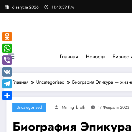
Перейти
6 августа 2026
11:48:40 PM
к
содержимому
Odnoklassniki
Главная
Новости
Бизнес 
WhatsApp
Viber
VK
Главная
Uncategorised
Биография Эпикура — жизнь
Telegram
Отправить
Uncategorised
Mining_broth
17 Февраля 2023
Биография Эпикура