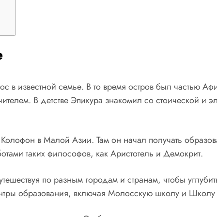
е
мос в известной семье. В то время остров был частью А
ителем. В детстве Эпикура знакомил со стоической и 
в Колофон в Малой Азии. Там он начал получать образов
отами таких философов, как Аристотель и Демокрит.
утешествуя по разным городам и странам, чтобы углуби
тры образования, включая Молосскую школу и Школу 