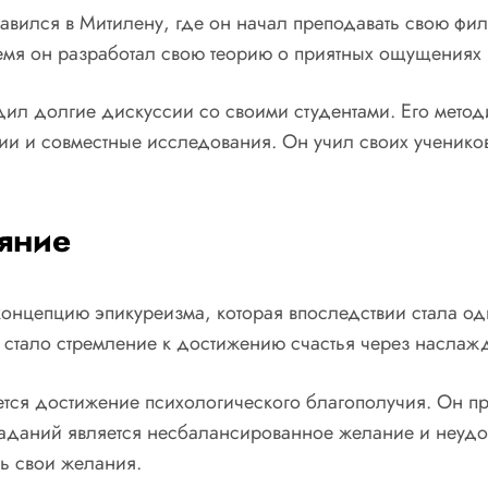
авился в Митилену, где он начал преподавать свою фи
ремя он разработал свою теорию о приятных ощущениях
ил долгие дискуссии со своими студентами. Его метод
и и совместные исследования. Он учил своих учеников
яние
концепцию эпикуреизма, которая впоследствии стала о
стало стремление к достижению счастья через наслаж
тся достижение психологического благополучия. Он при
траданий является несбалансированное желание и неудо
ь свои желания.