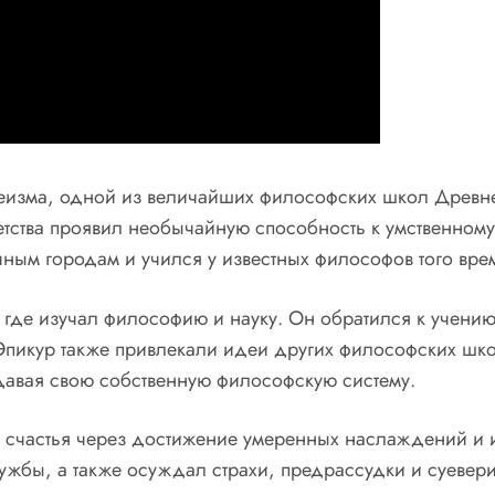
еизма, одной из величайших философских школ Древне
етства проявил необычайную способность к умственному
чным городам и учился у известных философов того вре
где изучал философию и науку. Он обратился к учению
Эпикур также привлекали идеи других философских школ
давая свою собственную философскую систему.
 счастья через достижение умеренных наслаждений и и
жбы, а также осуждал страхи, предрассудки и суевери