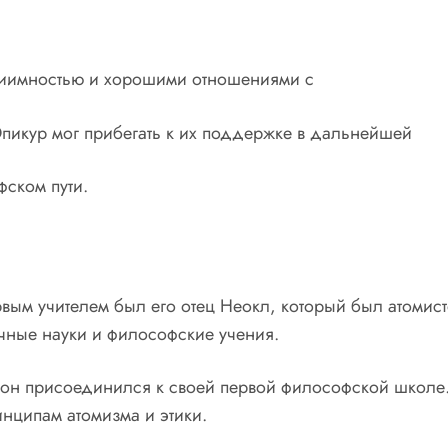
приимностью и хорошими отношениями с
пикур мог прибегать к их поддержке в дальнейшей
фском пути.
ервым учителем был его отец Неокл, который был атоми
чные науки и философские учения.
е он присоединился к своей первой философской школе.
нципам атомизма и этики.