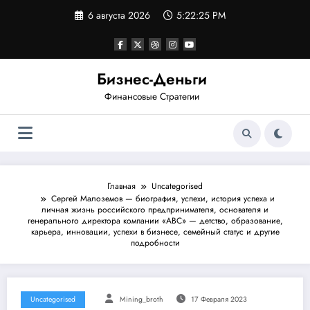
Перейти
6 августа 2026
5:22:25 PM
к
содержимому
Бизнес-Деньги
Финансовые Стратегии
Главная
Uncategorised
Сергей Малоземов — биография, успехи, история успеха и
личная жизнь российского предпринимателя, основателя и
генерального директора компании «ABC» — детство, образование,
карьера, инновации, успехи в бизнесе, семейный статус и другие
подробности
Uncategorised
Mining_broth
17 Февраля 2023