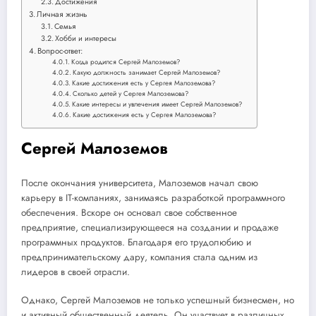
Достижения
Личная жизнь
Семья
Хобби и интересы
Вопрос-ответ:
Когда родился Сергей Малоземов?
Какую должность занимает Сергей Малоземов?
Какие достижения есть у Сергея Малоземова?
Сколько детей у Сергея Малоземова?
Какие интересы и увлечения имеет Сергей Малоземов?
Какие достижения есть у Сергея Малоземова?
Сергей Малоземов
После окончания университета, Малоземов начал свою
карьеру в IT-компаниях, занимаясь разработкой программного
обеспечения. Вскоре он основал свое собственное
предприятие, специализирующееся на создании и продаже
программных продуктов. Благодаря его трудолюбию и
предпринимательскому дару, компания стала одним из
лидеров в своей отрасли.
Однако, Сергей Малоземов не только успешный бизнесмен, но
и активный общественный деятель. Он участвует в различных