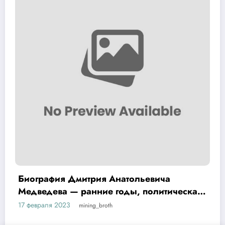
ича
Биография Хой Юрий — интере
литическая
факты и достижения на Википе
17 февраля 2023
mining_broth