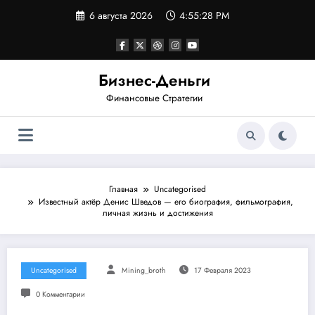
Перейти
6 августа 2026
4:55:29 PM
к
содержимому
Бизнес-Деньги
Финансовые Стратегии
Главная
Uncategorised
Известный актёр Денис Шведов — его биография, фильмография,
личная жизнь и достижения
Uncategorised
Mining_broth
17 Февраля 2023
0 Комментарии