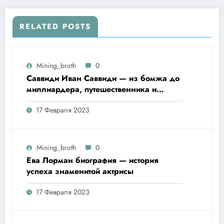
генерального директора компании «ABC» —
детство, образование, карьера, инновации,
успехи в бизнесе, семейный статус и другие
RELATED POSTS
подробности
Mining_broth
0
Саввиди Иван Саввиди — из бомжа до
миллиардера, путешественника и
футбольного президента —
17 Февраля 2023
удивительная биография
Mining_broth
0
Ева Лорман биография — история
успеха знаменитой актрисы
17 Февраля 2023