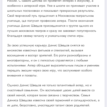
России. С самого детства он проявлял интерес к искусству, а
особенно к актерской игре. Уже в школе он принимал участие в
школьных постановках и показывал прекрасные результаты.
Свой творческий путь продолжил в Московском театральном
училище, где получил профессию актера. После окончания
училища Денис Шведов присоединился к труппе одного из
лучших московских театров и сразу же завоевал популярность
благодаря своему таланту и уникальному стилю игры.
За свою успешную карьеру Денис Шведов снялся во
множестве известных фильмов и спектаклей, вызывая
восхищение и восторг зрителей. Его роли разнообразны и
многофакторны, и он с легкостью справляется с любыми
испытаниями. Актер обладает выразительным лицом и умением
передать эмоции через свою игру, что заслуживает особого
внимания и похвалы.
Однако Денис Шведов не только талантливый актер, но и
счастливый семьянин. Он воспитывает двоих детей вместе со
своей женой, которая также связана с творчеством. Семья
Дениса Шведова известна своей гармонией и солидарностью, а
их дети, безусловно, унаследуют талант своих родителей.