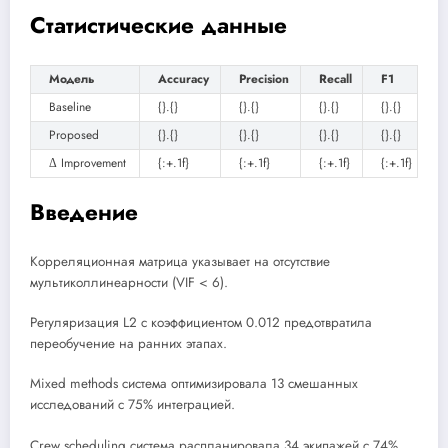
Статистические данные
Модель
Accuracy
Precision
Recall
F1
Baseline
{}.{}
{}.{}
{}.{}
{}.{}
Proposed
{}.{}
{}.{}
{}.{}
{}.{}
Δ Improvement
{:+.1f}
{:+.1f}
{:+.1f}
{:+.1f}
Введение
Корреляционная матрица указывает на отсутствие
мультиколлинеарности (VIF < 6).
Регуляризация L2 с коэффициентом 0.012 предотвратила
переобучение на ранних этапах.
Mixed methods система оптимизировала 13 смешанных
исследований с 75% интеграцией.
Crew scheduling система распланировала 34 экипажей с 74%