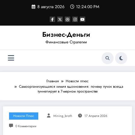
Перейти
8 августа 2026
12:24:00 PM
к
содержимому
Бизнес-Деньги
Финансовые Стратегии
Главная
Новости плюс
Самоорганизующаяся химия вдохновения: почему пучок всегда
туннелирует в 7-мерном пространстве
Новости Плюс
Mining_broth
17 Апреля 2026
0 Комментарии