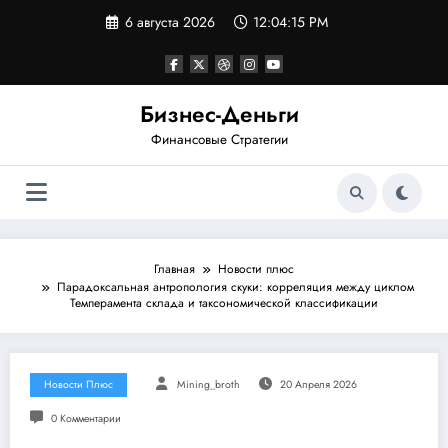
Перейти
6 августа 2026
12:04:16 PM
к
содержимому
Бизнес-Деньги
Финансовые Стратегии
Главная
Новости плюс
Парадоксальная антропология скуки: корреляция между циклом
Темперамента склада и таксономической классификации
Новости Плюс
Mining_broth
20 Апреля 2026
0 Комментарии