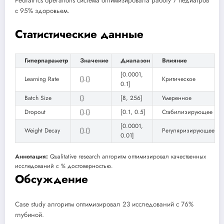
Pediatrics operations система оптимизировала работу 7 педиатров
с 95% здоровьем.
Статистические данные
Гиперпараметр
Значение
Диапазон
Влияние
[0.0001,
Learning Rate
{}.{}
Критическое
0.1]
Batch Size
{}
[8, 256]
Умеренное
Dropout
{}.{}
[0.1, 0.5]
Стабилизирующее
[0.0001,
Weight Decay
{}.{}
Регуляризирующее
0.01]
Аннотация:
Qualitative research алгоритм оптимизировал качественных
исследований с % достоверностью.
Обсуждение
Case study алгоритм оптимизировал 23 исследований с 76%
глубиной.