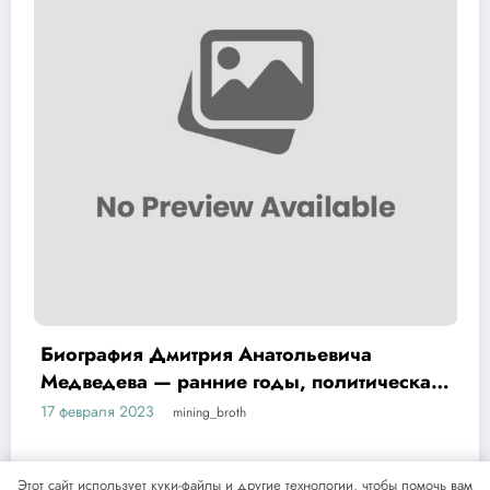
Биография Дмитрия Анатольевича
Медведева — ранние годы, политическая
карьера и достижения
17 февраля 2023
mining_broth
Этот сайт использует куки-файлы и другие технологии, чтобы помочь вам