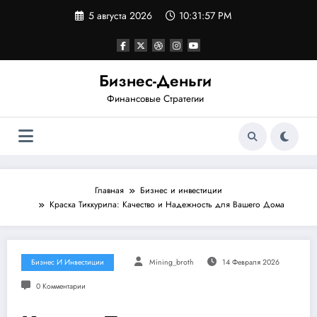
Перейти
5 августа 2026
10:31:57 PM
к
содержимому
Бизнес-Деньги
Финансовые Стратегии
Главная
Бизнес и инвестиции
Краска Тиккурила: Качество и Надежность для Вашего Дома
Бизнес И Инвестиции
Mining_broth
14 Февраля 2026
0 Комментарии