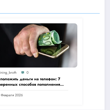
ining_broth
0
 положить деньги на телефон: 7
веренных способов пополнения
а, как своего, так и чужого гаджета
7 Февраля 2026