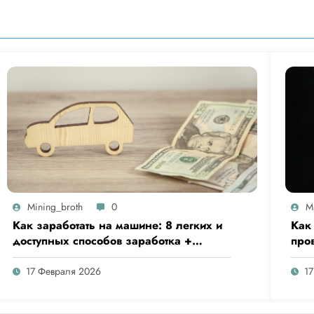
Mining_broth
0
M
Как заработать на машине: 8 легких и
Как
доступных способов заработка +
про
варианты получения дохода на
счет
грузовом автомобиле
17 Февраля 2026
1