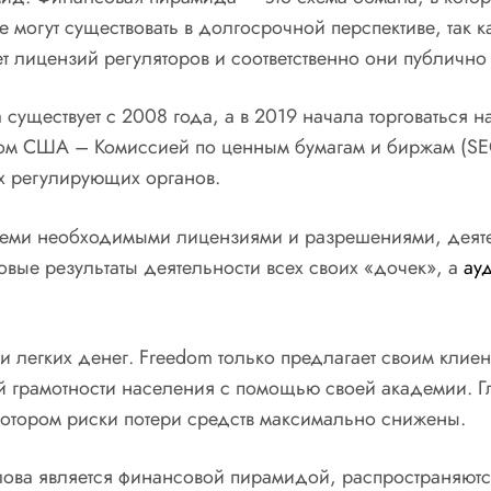
огут существовать в долгосрочной перспективе, так ка
ет лицензий регуляторов и соответственно они публичн
 существует с 2008 года, а в 2019 начала торговаться 
м США – Комиссией по ценным бумагам и биржам (SEC).
ых регулирующих органов.
всеми необходимыми лицензиями и разрешениями, деяте
вые результаты деятельности всех своих «дочек», а
ау
 и легких денег. Freedom только предлагает своим кл
 грамотности населения с помощью своей академии. Гл
котором риски потери средств максимально снижены.
Турлова является финансовой пирамидой, распространяю