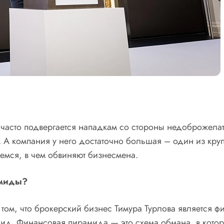
часто подвергается нападкам со стороны недоброжелате
. А компания у него достаточно большая – один из кр
ремся, в чем обвиняют бизнесмена.
амиды?
о том, что брокерский бизнес Тимура Турлова является 
мид. Финансовая пирамида — это схема обмана, в кото