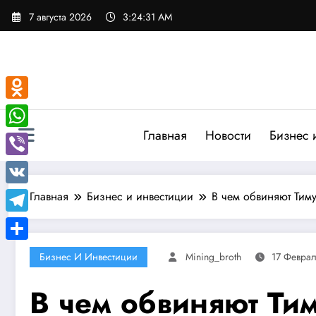
Перейти
7 августа 2026
3:24:32 AM
к
содержимому
Odnoklassniki
Главная
Новости
Бизнес 
WhatsApp
Viber
VK
Главная
Бизнес и инвестиции
В чем обвиняют Тим
Telegram
Отправить
Бизнес И Инвестиции
Mining_broth
17 Февра
В чем обвиняют Ти