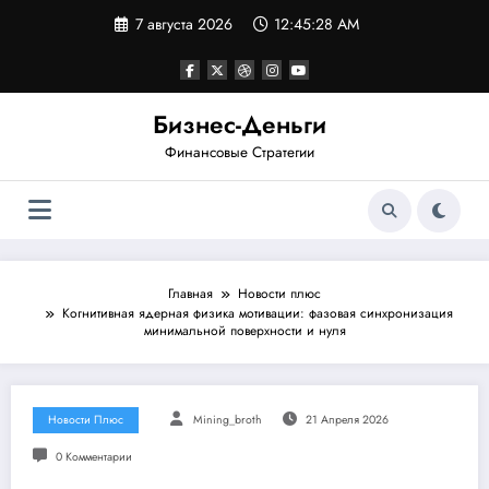
Перейти
7 августа 2026
12:45:28 AM
к
содержимому
Бизнес-Деньги
Финансовые Стратегии
Главная
Новости плюс
Когнитивная ядерная физика мотивации: фазовая синхронизация
минимальной поверхности и нуля
Новости Плюс
Mining_broth
21 Апреля 2026
0 Комментарии