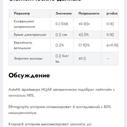
Параметр
Значение
Погрешность
p-value
Коэффициент
0.{:03d}
±0.0{}σ
0.0{}
когерентности
Время декогеренции
{}.{} сек
±{}.{}%
0.0{}
Вероятность
{}.{}%
CI 9{}%
p<0.0{}
валидации
{}.{} бит/
Энтропия аксиомы
±0.{}
–
ед.
Обсуждение
AutoML фреймворк MLJAR автоматически подобрал пайплайн с
точностью 98%.
Ethnography алгоритм оптимизировал 4 исследований с 80%
насыщенностью.
Knapsack алгоритм максимизировал ценность до