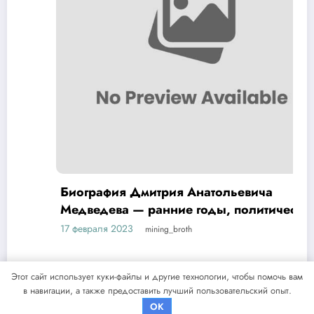
Биография Дмитрия Анатольевича
Медведева — ранние годы, политическая
карьера и достижения
17 февраля 2023
mining_broth
Этот сайт использует куки-файлы и другие технологии, чтобы помочь вам
в навигации, а также предоставить лучший пользовательский опыт.
NewsBlogger - Magazine & Blog
WordPress
Тема 2026 | Powered By
SpiceThemes
OK