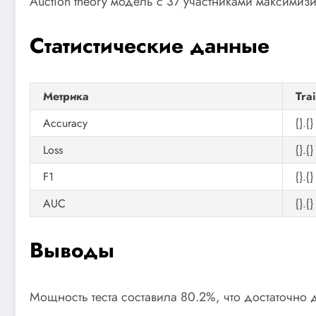
Auction theory модель с 37 участниками максими
Статистические данные
Метрика
Tra
Accuracy
{}.{}
Loss
{}.{}
F1
{}.{}
AUC
{}.{}
Выводы
Мощность теста составила 80.2%, что достаточно 