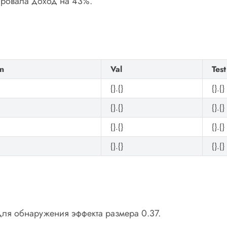
зировала доход на 43%.
in
Val
Test
{}.{}
{}.{}
{}.{}
{}.{}
{}.{}
{}.{}
{}.{}
{}.{}
для обнаружения эффекта размера 0.37.