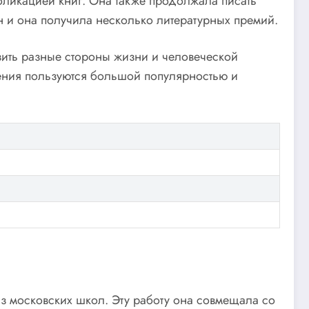
убликацией книг. Она также продолжала писать
ан и она получила несколько литературных премий.
зить разные стороны жизни и человеческой
дения пользуются большой популярностью и
из московских школ. Эту работу она совмещала со