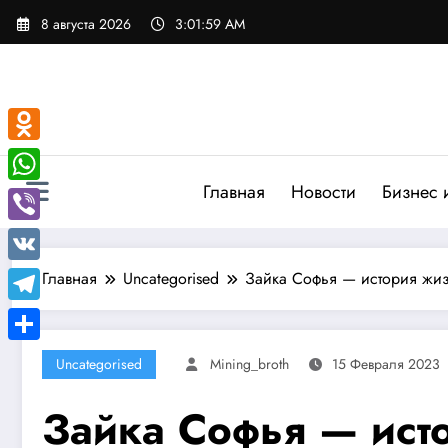
Перейти
8 августа 2026
3:02:00 AM
к
содержимому
Odnoklassniki
Главная
Новости
Бизнес 
WhatsApp
Viber
VK
Главная
Uncategorised
Зайка Софья — история жиз
Telegram
Отправить
Uncategorised
Mining_broth
15 Февраля 2023
Зайка Софья — ист