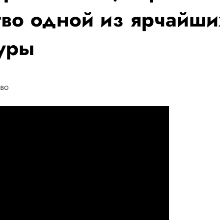
тво одной из ярчайши
уры