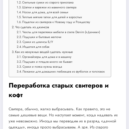
Стильные сумки из старого трикотажа
Шапки и варежки из маминого свитера
Носки для дома, для всей семьи
Теплые мягкие тапки для детей и взрослых
Поделки из свитеров к Новому году и Рождеству
Что сделать из джинсов
Чехлы для перетяжки мебели в стиле Denim («Деним»)
Подушки и бытовые мелочи
Сумки из джинсы Б/У
Изделия для собак
Как из ненужных вещей сделать нужные
Органайзеры для дома и в машину
Подушек и пледов много не бывает
Сумки и пояса нужны всегда
Лежанки для домашних любимцев из футболок и толстовок
Переработка старых свитеров и
кофт
Свитера, обычно, жалко выбрасывать. Как правило, это не
самые дешевые вещи. Но наступает момент, когда надевать их
уже невозможно. Иногда мы переводим их в разряд «дачной
одежды», иногда просто выбрасываем. А зря. Из старого