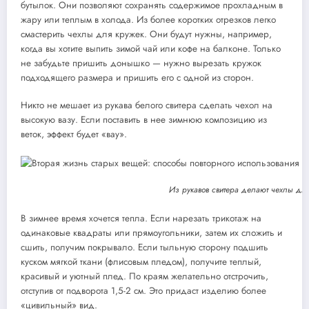
бутылок. Они позволяют сохранять содержимое прохладным в
жару или теплым в холода. Из более коротких отрезков легко
смастерить чехлы для кружек. Они будут нужны, например,
когда вы хотите выпить зимой чай или кофе на балконе. Только
не забудьте пришить донышко — нужно вырезать кружок
подходящего размера и пришить его с одной из сторон.
Никто не мешает из рукава белого свитера сделать чехол на
высокую вазу. Если поставить в нее зимнюю композицию из
веток, эффект будет «вау».
Из рукавов свитера делают чехлы для
В зимнее время хочется тепла. Если нарезать трикотаж на
одинаковые квадраты или прямоугольники, затем их сложить и
сшить, получим покрывало. Если тыльную сторону подшить
куском мягкой ткани (флисовым пледом), получите теплый,
красивый и уютный плед. По краям желательно отстрочить,
отступив от подворота 1,5-2 см. Это придаст изделию более
«цивильный» вид.