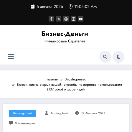
Перейти
6 августа 2026
11:04:03 AM
к
содержимому
Бизнес-Деньги
Финансовые Стратегии
Главная
Uncategorised
Вторая жизнь старых вещей: способы повторного использования
(107 фото) и море идей
Uncategorised
Mining_broth
17 Февраля 2023
0 Комментарии