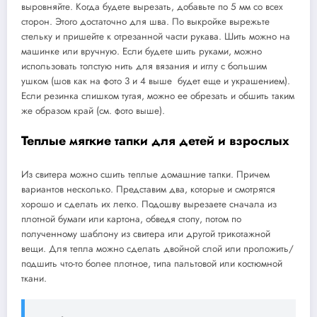
выровняйте. Когда будете вырезать, добавьте по 5 мм со всех
сторон. Этого достаточно для шва. По выкройке вырежьте
стельку и пришейте к отрезанной части рукава. Шить можно на
машинке или вручную. Если будете шить руками, можно
использовать толстую нить для вязания и иглу с большим
ушком (шов как на фото 3 и 4 выше будет еще и украшением).
Если резинка слишком тугая, можно ее обрезать и обшить таким
же образом край (см. фото выше).
Теплые мягкие тапки для детей и взрослых
Из свитера можно сшить теплые домашние тапки. Причем
вариантов несколько. Представим два, которые и смотрятся
хорошо и сделать их легко. Подошву вырезаете сначала из
плотной бумаги или картона, обведя стопу, потом по
полученному шаблону из свитера или другой трикотажной
вещи. Для тепла можно сделать двойной слой или проложить/
подшить что-то более плотное, типа пальтовой или костюмной
ткани.