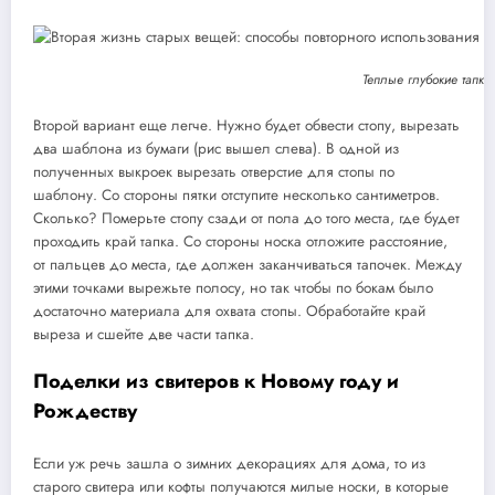
Теплые глубокие тапк
Второй вариант еще легче. Нужно будет обвести стопу, вырезать
два шаблона из бумаги (рис вышел слева). В одной из
полученных выкроек вырезать отверстие для стопы по
шаблону. Со стороны пятки отступите несколько сантиметров.
Сколько? Померьте стопу сзади от пола до того места, где будет
проходить край тапка. Со стороны носка отложите расстояние,
от пальцев до места, где должен заканчиваться тапочек. Между
этими точками вырежьте полосу, но так чтобы по бокам было
достаточно материала для охвата стопы. Обработайте край
выреза и сшейте две части тапка.
Поделки из свитеров к Новому году и
Рождеству
Если уж речь зашла о зимних декорациях для дома, то из
старого свитера или кофты получаются милые носки, в которые