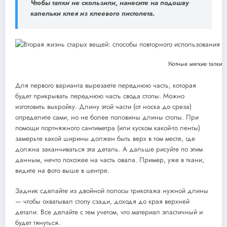
Чтобы тапки не скользили, нанесите на подошву
капельки клея из клеевого пистолета.
Уютные мягкие тапки и
Для первого варианта вырезаете переднюю часть, которая
будет прикрывать переднюю часть свода стопы. Можно
изготовить выкройку. Длину этой части (от носка до среза)
определите сами, но не более половины длины стопы. При
помощи портняжного сантиметра (или куском какой-то ленты)
замерьте какой ширины должен быть верх в том месте, где
должна заканчиваться эта деталь. А дальше рисуйте по этим
данным, нечто похожее на часть овала. Пример, уже в ткани,
видите на фото выше в центре.
Задник сделайте из двойной полосы трикотажа нужной длины
— чтобы охватывал стопу сзади, доходя до края верхней
детали. Все делайте с тем учетом, что материал эластичный и
будет тянуться.