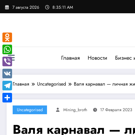
Перейти
7 августа 2026
8:35:12 AM
к
содержимому
Odnoklassniki
Главная
Новости
Бизнес 
WhatsApp
Viber
VK
Главная
Uncategorised
Валя карнавал — личная жи
Telegram
Отправить
Uncategorised
Mining_broth
17 Февраля 2023
Валя карнавал — л