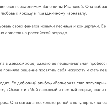
вляется псевдонимом Валентины Ивановой. Она выбрала 
 любовь к яркому и праздничному карнавалу.
довать своих фанатов новыми песнями и концертами. Ее
х артисток на российской эстраде.
ла в детском хоре, однако ее первоначальная професс
 приняла решение посвятить себя искусству и стать пев
годах. Ее дебютный альбом «Вальерия» стал популярным
рет», «Океан» и «Мой ласковый и нежный зверь», стали 
тром. Она сыграла несколько ролей в популярных телес