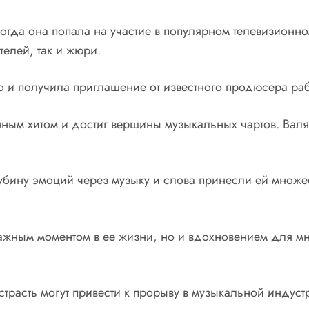
огда она попала на участие в популярном телевизионн
телей, так и жюри.
но и получила приглашение от известного продюсера ра
ным хитом и достиг вершины музыкальных чартов. Валя
убину эмоций через музыку и слова принесли ей множес
ажным моментом в ее жизни, но и вдохновением для мно
 страсть могут привести к прорыву в музыкальной индус