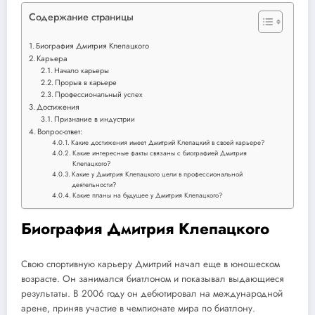
Содержание страницы
Биография Дмитрия Клепацкого
Карьера
Начало карьеры
Прорыв в карьере
Профессиональный успех
Достижения
Признание в индустрии
Вопрос-ответ:
Какие достижения имеет Дмитрий Клепацкий в своей карьере?
Какие интересные факты связаны с биографией Дмитрия
Клепацкого?
Какие у Дмитрия Клепацкого цели в профессиональной
деятельности?
Какие планы на будущее у Дмитрия Клепацкого?
Биография Дмитрия Клепацкого
Свою спортивную карьеру Дмитрий начал еще в юношеском
возрасте. Он занимался биатлоном и показывал выдающиеся
результаты. В 2006 году он дебютировал на международной
арене, приняв участие в чемпионате мира по биатлону.