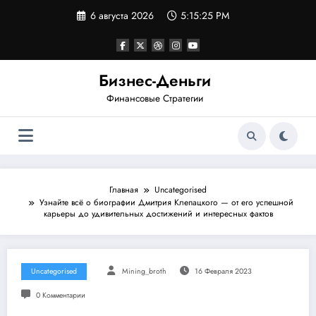
Перейти
6 августа 2026
5:15:26 PM
к
содержимому
Бизнес-Деньги
Финансовые Стратегии
Главная
Uncategorised
Узнайте всё о биографии Дмитрия Клепацкого — от его успешной
карьеры до удивительных достижений и интересных фактов
Uncategorised
Mining_broth
16 Февраля 2023
0 Комментарии