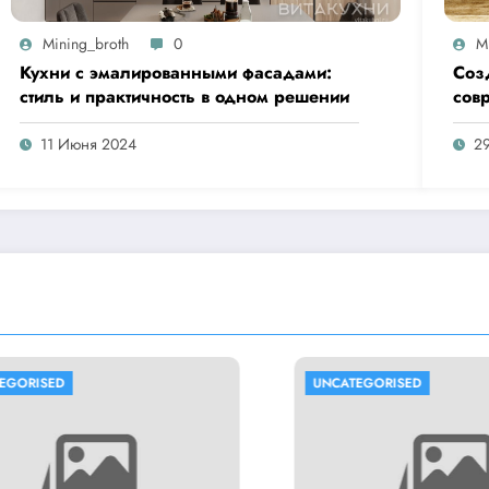
Mining_broth
0
M
Кухни с эмалированными фасадами:
Соз
стиль и практичность в одном решении
совр
кач
11 Июня 2024
2
UNCATEGORISED
UNCATEGORISE