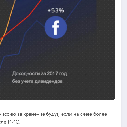
миссию за хранение будут, если на счете более
исле ИИС.