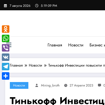
Перейти
7 августа 2026
5:19:10 PM
к
содержимому
Odnoklassniki
Главная
Новости
Бизнес 
WhatsApp
Viber
VK
Главная
Новости
Тинькофф Инвестиции повысили п
Telegram
Отправить
Новости
Mining_broth
27 Апреля 2023
Тинькофф Инвестиц