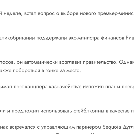
ой неделе, встал вопрос о выборе нового премьер-минист
Великобритании поддержали экс-министра финансов Риш
осов, он автоматически возглавит правительство. Одна
кже побороться в гонке за место.
нимал пост канцлера казначейства: изложил планы прев
ли и предложил использовать стейблкоины в качестве 
унак встречался с управляющим партнером Sequoia Дугл