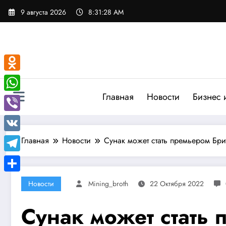
Перейти
9 августа 2026
8:31:29 AM
к
содержимому
Odnoklassniki
Главная
Новости
Бизнес 
WhatsApp
Viber
VK
Главная
Новости
Сунак может стать премьером Брит
Telegram
Отправить
Новости
Mining_broth
22 Октября 2022
Сунак может стать 