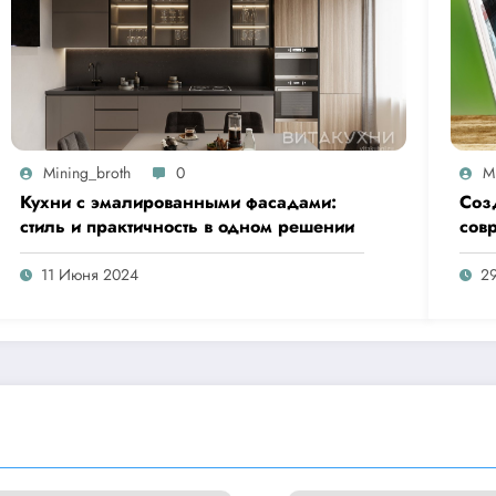
Mining_broth
0
M
Кухни с эмалированными фасадами:
Соз
стиль и практичность в одном решении
совр
кач
11 Июня 2024
2