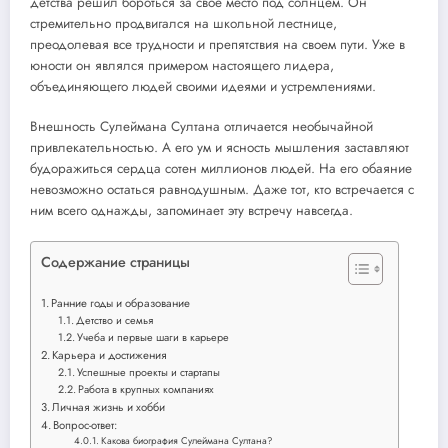
детства решил бороться за свое место под солнцем. Он
стремительно продвигался на школьной лестнице,
преодолевая все трудности и препятствия на своем пути. Уже в
юности он являлся примером настоящего лидера,
объединяющего людей своими идеями и устремлениями.
Внешность Сулеймана Султана отличается необычайной
привлекательностью. А его ум и ясность мышления заставляют
будоражиться сердца сотен миллионов людей. На его обаяние
невозможно остаться равнодушным. Даже тот, кто встречается с
ним всего однажды, запоминает эту встречу навсегда.
Содержание страницы
Ранние годы и образование
Детство и семья
Учеба и первые шаги в карьере
Карьера и достижения
Успешные проекты и стартапы
Работа в крупных компаниях
Личная жизнь и хобби
Вопрос-ответ:
Какова биография Сулеймана Султана?