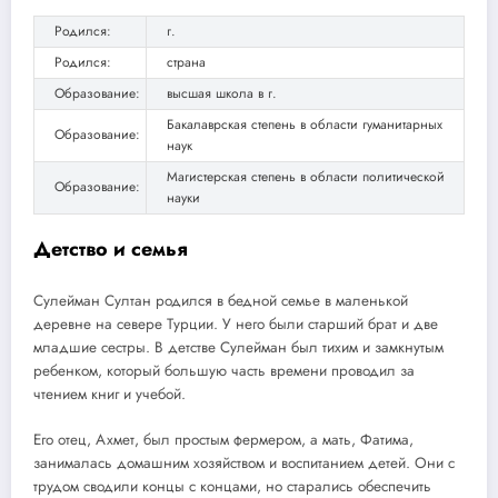
Родился:
г.
Родился:
страна
Образование:
высшая школа в г.
Бакалаврская степень в области гуманитарных
Образование:
наук
Магистерская степень в области политической
Образование:
науки
Детство и семья
Сулейман Султан родился в бедной семье в маленькой
деревне на севере Турции. У него были старший брат и две
младшие сестры. В детстве Сулейман был тихим и замкнутым
ребенком, который большую часть времени проводил за
чтением книг и учебой.
Его отец, Ахмет, был простым фермером, а мать, Фатима,
занималась домашним хозяйством и воспитанием детей. Они с
трудом сводили концы с концами, но старались обеспечить