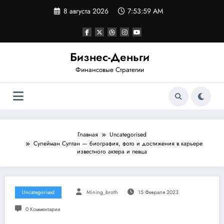
Перейти
8 августа 2026
7:54:00 AM
к
содержимому
Бизнес-Деньги
Финансовые Стратегии
Главная
Uncategorised
Сулейман Султан — биография, фото и достижения в карьере
известного актера и певца
Uncategorised
Mining_broth
15 Февраля 2023
0 Комментарии