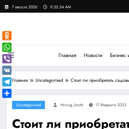
Перейти
7 августа 2026
9:32:35 AM
к
содержимому
Odnoklassniki
Главная
Новости
Бизнес 
WhatsApp
Viber
VK
Главная
Uncategorised
Стоит ли приобретать сад
Telegram
Отправить
Uncategorised
Mining_broth
17 Февраля 2023
Стоит ли приобрет