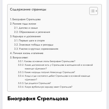
Содержание страницы
Биография Стрельцова
Ранние годы жизни
Детство и семья
Образование и увлечения
Карьера и достижения
Первые шаги в спорте
Знаковые победы и рекорды
Участие в крупных соревнованиях
Личная жизнь и влияние
Вопрос-ответ:
Каковы основные этапы биографии Стрельцова?
Какие достижения есть у Стрельцова в молодежной и основной
команде «Динамо»?
Какие награды получил Александр Стрельцов?
Когда и где состоялся дебют Стрельцова в основной команде
«Динамо»?
Где родился Стрельцов?
Какую футбольную карьеру имел Стрельцов?
Биография Стрельцова