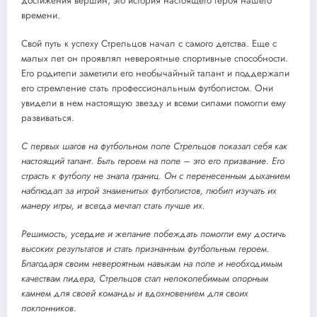
достижения вершин, это история настоящего героя нашего
времени.
Свой путь к успеху Стрельцов начал с самого детства. Еще с
малых лет он проявлял невероятные спортивные способности.
Его родители заметили его необычайный талант и поддержали
его стремление стать профессиональным футболистом. Они
увидели в нем настоящую звезду и всеми силами помогли ему
развиваться.
С первых шагов на футбольном поле Стрельцов показал себя как
настоящий талант. Быть героем на поле – это его призвание. Его
страсть к футболу не знала границ. Он с перенесенным дыханием
наблюдал за игрой знаменитых футболистов, любил изучать их
манеру игры, и всегда мечтал стать лучше их.
Решимость, усердие и желание побеждать помогли ему достичь
высоких результатов и стать признанным футбольным героем.
Благодаря своим невероятным навыкам на поле и необходимым
качествам лидера, Стрельцов стал непоколебимым опорным
камнем для своей команды и вдохновением для своих
поклонников.