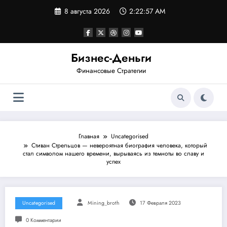
Перейти
8 августа 2026
2:22:58 AM
к
содержимому
Бизнес-Деньги
Финансовые Стратегии
Главная
Uncategorised
Стиван Стрельцов — невероятная биография человека, который
стал символом нашего времени, вырываясь из темноты во славу и
успех
Uncategorised
Mining_broth
17 Февраля 2023
0 Комментарии