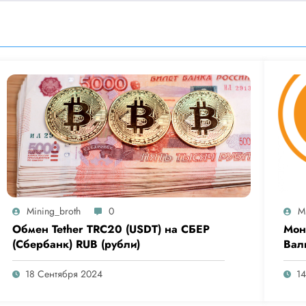
Mining_broth
0
M
Обмен Tether TRC20 (USDT) на СБЕР
Мон
(Сбербанк) RUB (рубли)
Вал
Выб
18 Сентября 2024
1