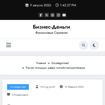
Перейти
9 августа 2026
1:42:27 PM
к
содержимому
Бизнес-Деньги
Финансовые Стратегии
Главная
Uncategorised
Расчет площади двери онлайн-калькулятором
Uncategorised
Mining_broth
16 Февраля 2023
0 Комментарии