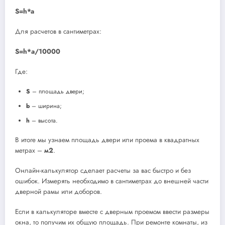
S=h*a
Для расчетов в сантиметрах:
S=h*а/10000
Где:
S
– площадь двери;
b
– ширина;
h
– высота.
В итоге мы узнаем площадь двери или проема в квадратных
метрах –
м2
.
Онлайн-калькулятор сделает расчеты за вас быстро и без
ошибок. Измерять необходимо в сантиметрах до внешней части
дверной рамы или доборов.
Если в калькуляторе вместе с дверным проемом ввести размеры
окна, то получим их общую площадь. При ремонте комнаты, из