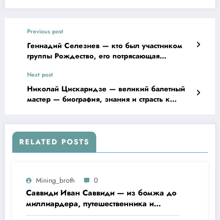
Previous post
Геннадий Селезнев — кто был участником
группы Рождество, его потрясающая
биография и история успеха!
Next post
Николай Цискаридзе — великий балетный
мастер — биография, знания и страсть к
искусству, секреты личной жизни
RELATED POSTS
Mining_broth
0
Саввиди Иван Саввиди — из бомжа до
миллиардера, путешественника и
футбольного президента —