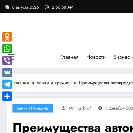
Перейти
6 августа 2026
2:50:59 AM
к
содержимому
Odnoklassniki
Главная
Новости
Бизнес 
WhatsApp
Viber
VK
Главная
Банки и кредиты
Преимущества автокреди
Telegram
Отправить
Банки И Кредиты
Mining_broth
5 Декабря 20
Преимущества авто