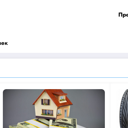
Пре
чек