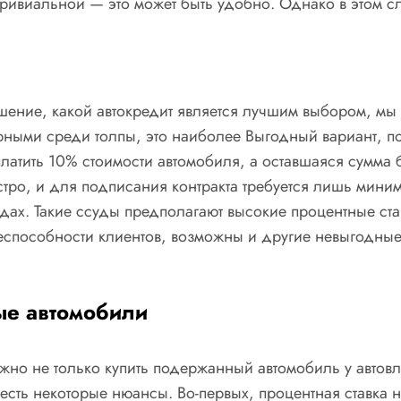
ривиальной — это может быть удобно. Однако в этом сл
шение, какой автокредит является лучшим выбором, мы 
рными среди толпы, это наиболее Выгодный вариант, 
латить 10% стоимости автомобиля, а оставшаяся сумма б
стро, и для подписания контракта требуется лишь миним
одах. Такие ссуды предполагают высокие процентные ст
жеспособности клиентов, возможны и другие невыгодные 
ые автомобили
жно не только купить подержанный автомобиль у автов
честь некоторые нюансы. Во-первых, процентная ставка