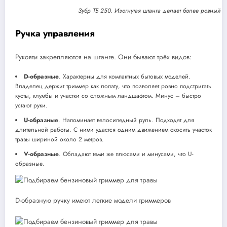
Зубр ТБ 250. Изогнутая штанга делает более ровный ср
Ручка управления
Рукояти закрепляются на штанге. Они бывают трёх видов:
D-образные
. Характерны для компактных бытовых моделей.
Владелец держит триммер как лопату, что позволяет ровно подстригать
кусты, клумбы и участки со сложным ландшафтом. Минус – быстро
устают руки.
U-образные
. Напоминает велосипедный руль. Подходят для
длительной работы. С ними удастся одним движением скосить участок
травы шириной около 2 метров.
V-образные
. Обладают теми же плюсами и минусами, что U-
образные.
D-образную ручку имеют легкие модели триммеров