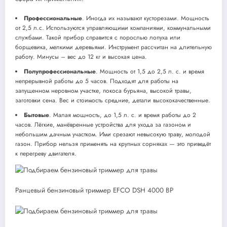
Профессиональные
. Иногда их называют кусторезами. Мощность
от 2,5 л.с. Используются управляющими компаниями, коммунальными
службами. Такой прибор справится с порослью лопуха или
борщевика, мелкими деревьями. Инструмент рассчитан на длительную
работу. Минусы – вес до 12 кг и высокая цена.
Полупрофессиональные
. Мощность от 1,5 до 2,5 л. с. и время
непрерывной работы до 5 часов. Подходят для работы на
запущенном неровном участке, покоса бурьяна, высокой травы,
заготовки сена. Вес и стоимость средние, детали высококачественные.
Бытовые
. Малая мощность, до 1,5 л. с. и время работы до 2
часов. Лёгкие, манёвренные устройства для ухода за газоном и
небольшим дачным участком. Ими срезают невысокую траву, молодой
газон. Прибор нельзя применять на крупных сорняках — это приведёт
к перегреву двигателя.
Ранцевый бензиновый триммер EFCO DSH 4000 BP