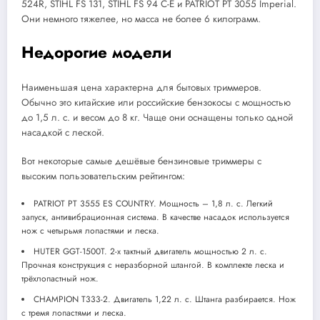
524R, STIHL FS 131, STIHL FS 94 C-E и PATRIOT PT 3055 Imperial.
Они немного тяжелее, но масса не более 6 килограмм.
Недорогие модели
Наименьшая цена характерна для бытовых триммеров.
Обычно это китайские или российские бензокосы с мощностью
до 1,5 л. с. и весом до 8 кг. Чаще они оснащены только одной
насадкой с леской.
Вот некоторые самые дешёвые бензиновые триммеры с
высоким пользовательским рейтингом:
PATRIOT PT 3555 ES COUNTRY. Мощность – 1,8 л. с. Легкий
запуск, антивибрационная система. В качестве насадок используется
нож с четырьмя лопастями и леска.
HUTER GGT-1500T. 2-х тактный двигатель мощностью 2 л. с.
Прочная конструкция с неразборной штангой. В комплекте леска и
трёхлопастный нож.
CHAMPION T333-2. Двигатель 1,22 л. с. Штанга разбирается. Нож
с тремя лопастями и леска.