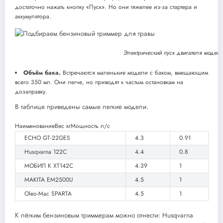
достаточно нажать кнопку «Пуск». Но они тяжелее из-за стартера и
аккумулятора.
Электрический пуск двигателя модел
Объём бака.
Встречаются маленькие модели с баком, вмещающим
всего 350 мл. Они легче, но приводят к частым остановкам на
дозаправку.
В таблице приведены самые легкие модели.
НаименованиеВес кгМощность л/с
ECHO GT-22GES
4.3
0.91
Husqvarna 122C
4.4
0.8
МОБИЛ К XT142C
4.39
1
MAKITA EM2500U
4.5
1
Oleo-Mac SPARTA
4.5
1
К лёгким бензиновым триммерам можно отнести: Husqvarna