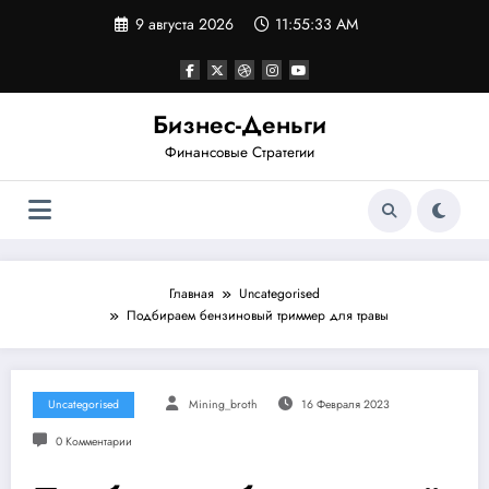
Перейти
9 августа 2026
11:55:34 AM
к
содержимому
Бизнес-Деньги
Финансовые Стратегии
Главная
Uncategorised
Подбираем бензиновый триммер для травы
Uncategorised
Mining_broth
16 Февраля 2023
0 Комментарии