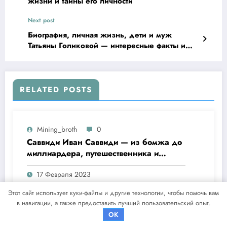
жизни и тайны его личности
Next post
Биография, личная жизнь, дети и муж
Татьяны Голиковой — интересные факты и
история жизни знаменитой политической
деятельницы
RELATED POSTS
Mining_broth
0
Саввиди Иван Саввиди — из бомжа до
миллиардера, путешественника и
футбольного президента —
17 Февраля 2023
удивительная биография
Этот сайт использует куки-файлы и другие технологии, чтобы помочь вам
в навигации, а также предоставить лучший пользовательский опыт.
Mining_broth
0
OK
Ева Лорман биография — история