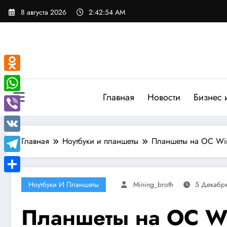
Перейти
8 августа 2026
2:42:55 AM
к
содержимому
Odnoklassniki
Главная
Новости
Бизнес 
WhatsApp
Viber
VK
Главная
Ноутбуки и планшеты
Планшеты на ОС Wi
Telegram
Отправить
Ноутбуки И Планшеты
Mining_broth
5 Декабр
Планшеты на ОС W