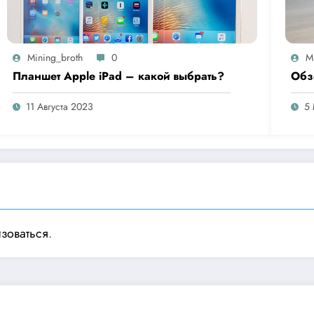
Mining_broth
0
M
Планшет Apple iPad – какой выбрать?
Обз
11 Августа 2023
5
изоваться
.