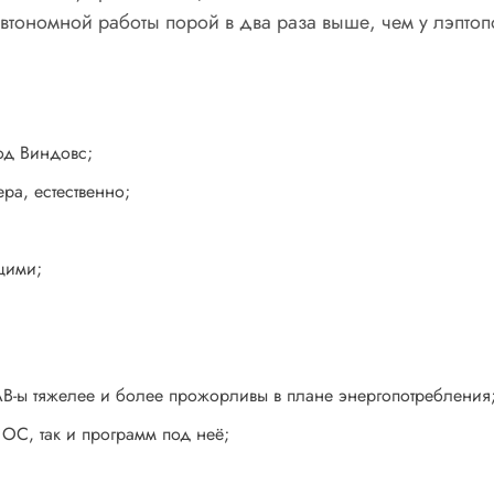
автономной работы порой в два раза выше, чем у лэптоп
од Виндовс;
ра, естественно;
щими;
AB-ы тяжелее и более прожорливы в плане энергопотребления
ОС, так и программ под неё;