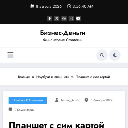
Перейти
8 августа 2026
3:56:40 AM
к
содержимому
Бизнес-Деньги
Финансовые Стратегии
Главная
Ноутбуки и планшеты
Планшет с сим картой
Ноутбуки И Планшеты
Mining_broth
5 Декабря 2022
0 Комментарии
Планшет с сим картой