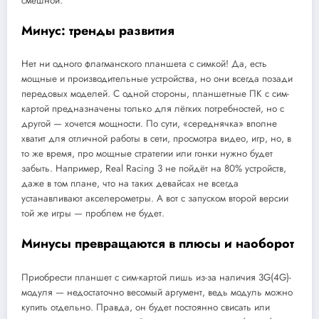
смешной.
Минус: тренды развития
Нет ни одного флагманского планшета с симкой! Да, есть
мощные и производительные устройства, но они всегда позади
передовых моделей. С одной стороны, планшетные ПК с сим-
картой предназначены только для лёгких потребностей, но с
другой — хочется мощности. По сути, «середнячка» вполне
хватит для отличной работы в сети, просмотра видео, игр, но, в
то же время, про мощные стратегии или гонки нужно будет
забыть. Например, Real Racing 3 не пойдёт на 80% устройств,
даже в том плане, что на таких девайсах не всегда
устанавливают акселерометры. А вот с запуском второй версии
той же игры — проблем не будет.
Минусы превращаются в плюсы и наоборот
Приобрести планшет с сим-картой лишь из-за наличия 3G(4G)-
модуля — недостаточно весомый аргумент, ведь модуль можно
купить отдельно. Правда, он будет постоянно свисать или