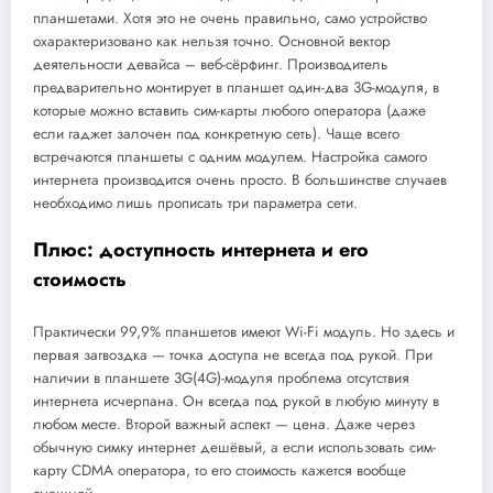
планшетами. Хотя это не очень правильно, само устройство
охарактеризовано как нельзя точно. Основной вектор
деятельности девайса – веб-сёрфинг. Производитель
предварительно монтирует в планшет один-два 3G-модуля, в
которые можно вставить сим-карты любого оператора (даже
если гаджет залочен под конкретную сеть). Чаще всего
встречаются планшеты с одним модулем. Настройка самого
интернета производится очень просто. В большинстве случаев
необходимо лишь прописать три параметра сети.
Плюс: доступность интернета и его
стоимость
Практически 99,9% планшетов имеют Wi-Fi модуль. Но здесь и
первая загвоздка — точка доступа не всегда под рукой. При
наличии в планшете 3G(4G)-модуля проблема отсутствия
интернета исчерпана. Он всегда под рукой в любую минуту в
любом месте. Второй важный аспект — цена. Даже через
обычную симку интернет дешёвый, а если использовать сим-
карту CDMA оператора, то его стоимость кажется вообще