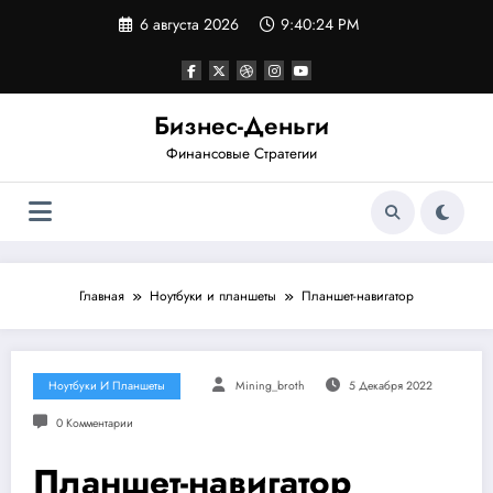
Перейти
6 августа 2026
9:40:24 PM
к
содержимому
Бизнес-Деньги
Финансовые Стратегии
Главная
Ноутбуки и планшеты
Планшет-навигатор
Ноутбуки И Планшеты
Mining_broth
5 Декабря 2022
0 Комментарии
Планшет-навигатор