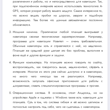
развлечения и работы, но и непосредственно для навигации. Так,
при подключённом интернете можно использовать технологию A-
GPS, которая ускорит работу вашего модуля. Самое интересное то,
что можно видеть пробки на дорогах, аварии и подобную
информацию. Тем более что данные автоматически постоянно
обновляются.
Мощная начинка. Практически любой планшет выигрывает у
навигатора своими техническими характеристиками. Например,
программа для навигации Навител — очень требовательная.
Обычные навигаторы хоть и справляются с ней, но медленно.
Планшет же средней руки делает это без проблем, выполняя в
фоне ещё и другие функции и задачи.
Функции компьютера. На планшете можно говорить по скайпу,
воспроизводить, как говорилось выше, медиа-контент, сёрфить в
интернете. Многое из этого уже сейчас доступно и в навигаторах,
но много чего никогда там не реализуется. Например,
возможность запускать офисные приложения для работы с
документами, ставить специализированные программы и прочее.
Операционная система. В основном, стоит Андроид, но на
устройствах Apple и гаджетах с Windows также есть навигация для
планшета. Суть в том, что система гибкая и её можно целиком и
полностью настроить под себя, чего не сделаешь с навигатором.