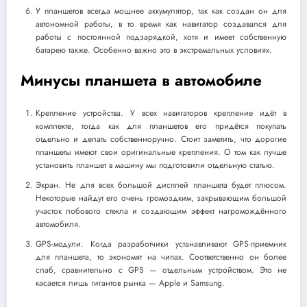
У планшетов всегда мощнее аккумулятор, так как создан он для
автономной работы, в то время как навигатор создавался для
работы с постоянной подзарядкой, хотя и имеет собственную
батарею также. Особенно важно это в экстремальных условиях.
Минусы планшета в автомобиле
Крепление устройства. У всех навигаторов крепление идёт в
комплекте, тогда как для планшетов его придётся покупать
отдельно и делать собственноручно. Стоит заметить, что дорогие
планшеты имеют свои оригинальные крепления. О том как лучше
установить планшет в машину мы подготовили отдельную статью.
Экран. Не для всех большой дисплей планшета будет плюсом.
Некоторые найдут его очень громоздким, закрывающим большой
участок лобового стекла и создающим эффект нагромождённого
автомобиля.
GPS-модули. Когда разработчики устанавливают GPS-приемник
для планшета, то экономят на чипах. Соответственно он более
слаб, сравнительно с GPS — отдельным устройством. Это не
касается лишь гигантов рынка — Apple и Samsung.