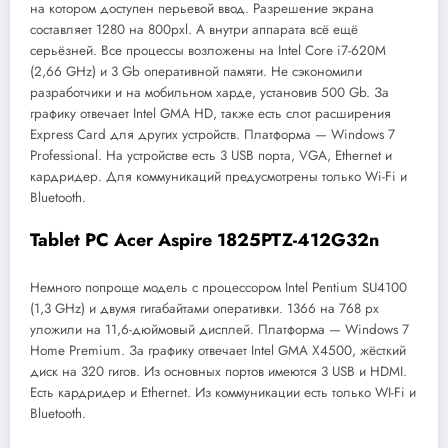
на котором доступен перьевой ввод. Разрешение экрана
составляет 1280 на 800pxl. А внутри аппарата всё ещё
серьёзней. Все процессы возложены на Intel Core i7-620M
(2,66 GHz) и 3 Gb оперативной памяти. Не сэкономили
разработчики и на мобильном харде, установив 500 Gb. За
графику отвечает Intel GMA HD, также есть слот расширения
Express Card для других устройств. Платформа — Windows 7
Professional. На устройстве есть 3 USB порта, VGA, Ethernet и
кардридер. Для коммуникаций предусмотрены только Wi-Fi и
Bluetooth.
Tablet PC Acer Aspire 1825PTZ-412G32n
Немного попроще модель с процессором Intel Pentium SU4100
(1,3 GHz) и двумя гигабайтами оперативки. 1366 на 768 px
уложили на 11,6-дюймовый дисплей. Платформа — Windows 7
Home Premium. За графику отвечает Intel GMA X4500, жёсткий
диск на 320 гигов. Из основных портов имеются 3 USB и HDMI.
Есть кардридер и Ethernet. Из коммуникации есть только WI-Fi и
Bluetooth.