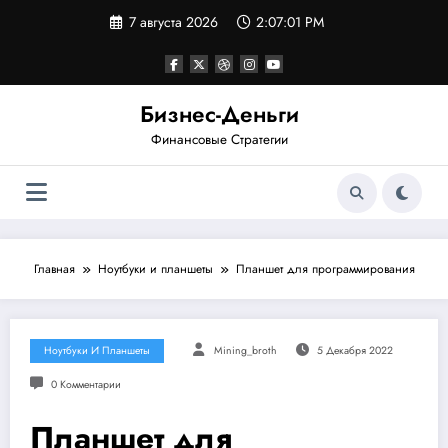
Перейти
7 августа 2026
2:07:02 PM
к
содержимому
Бизнес-Деньги
Финансовые Стратегии
Главная
Ноутбуки и планшеты
Планшет для программирования
Ноутбуки И Планшеты
Mining_broth
5 Декабря 2022
0 Комментарии
Планшет для