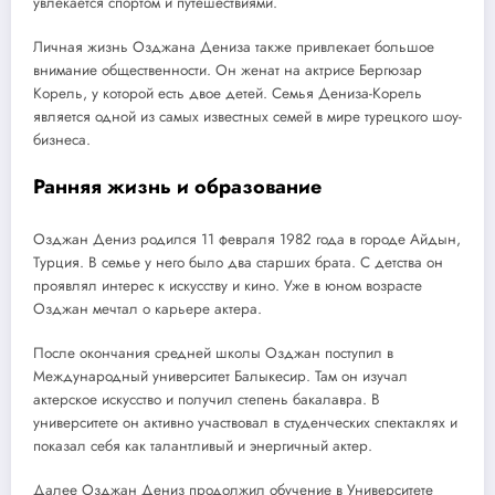
увлекается спортом и путешествиями.
Личная жизнь Озджана Дениза также привлекает большое
внимание общественности. Он женат на актрисе Бергюзар
Корель, у которой есть двое детей. Семья Дениза-Корель
является одной из самых известных семей в мире турецкого шоу-
бизнеса.
Ранняя жизнь и образование
Озджан Дениз родился 11 февраля 1982 года в городе Айдын,
Турция. В семье у него было два старших брата. С детства он
проявлял интерес к искусству и кино. Уже в юном возрасте
Озджан мечтал о карьере актера.
После окончания средней школы Озджан поступил в
Международный университет Балыкесир. Там он изучал
актерское искусство и получил степень бакалавра. В
университете он активно участвовал в студенческих спектаклях и
показал себя как талантливый и энергичный актер.
Далее Озджан Дениз продолжил обучение в Университете