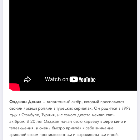
Озджан Дениз
– талантливый актёр, который прославился
своими яркими ролями в турецких сериалах. Он родился в
1991
году
в Стамбуле, Турция, и с самого детства мечтал стать
актёром. В 20 лет Озджан начал свою карьеру в мире кино и
телевидения, и очень быстро привлёк к себе внимание
зрителей своим проникновенным и выразительным игрой.