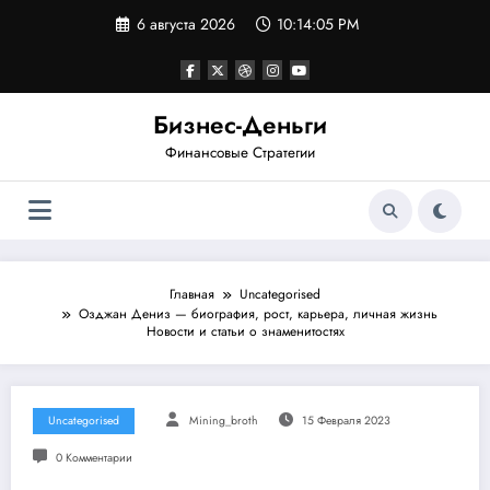
Перейти
6 августа 2026
10:14:06 PM
к
содержимому
Бизнес-Деньги
Финансовые Стратегии
Главная
Uncategorised
Озджан Дениз — биография, рост, карьера, личная жизнь
Новости и статьи о знаменитостях
Uncategorised
Mining_broth
15 Февраля 2023
0 Комментарии