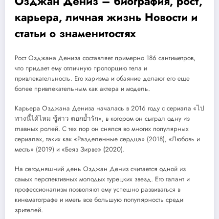
Озджан Дениз – биография, рост,
карьера, личная жизнь Новости и
статьи о знаменитостях
Рост Озджана Дениза составляет примерно 186 сантиметров,
что придает ему отличную пропорцию тела и
привлекательность. Его харизма и обаяние делают его еще
более привлекательным как актера и модель.
Карьера Озджана Дениза началась в 2016 году с сериала «ไป
ทางนี้ได้ไหม ชู้สาว ตอกย้ำรัก», в котором он сыграл одну из
главных ролей. С тех пор он снялся во многих популярных
сериалах, таких как «Разделенные сердца» (2018), «Любовь и
месть» (2019) и «Беяз Зирве» (2020).
На сегодняшний день Озджан Дениз считается одной из
самых перспективных молодых турецких звезд. Его талант и
профессионализм позволяют ему успешно развиваться в
кинематографе и иметь все большую популярность среди
зрителей.