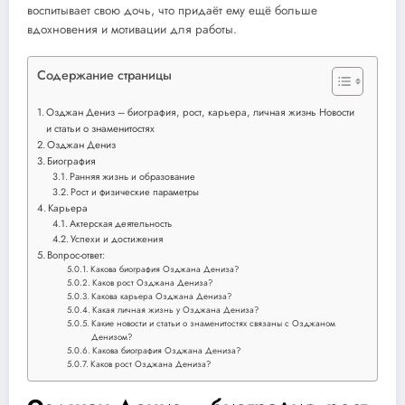
воспитывает свою дочь, что придаёт ему ещё больше
вдохновения и мотивации для работы.
Содержание страницы
Озджан Дениз – биография, рост, карьера, личная жизнь Новости
и статьи о знаменитостях
Озджан Дениз
Биография
Ранняя жизнь и образование
Рост и физические параметры
Карьера
Актерская деятельность
Успехи и достижения
Вопрос-ответ:
Какова биография Озджана Дениза?
Каков рост Озджана Дениза?
Какова карьера Озджана Дениза?
Какая личная жизнь у Озджана Дениза?
Какие новости и статьи о знаменитостях связаны с Озджаном
Денизом?
Какова биография Озджана Дениза?
Каков рост Озджана Дениза?