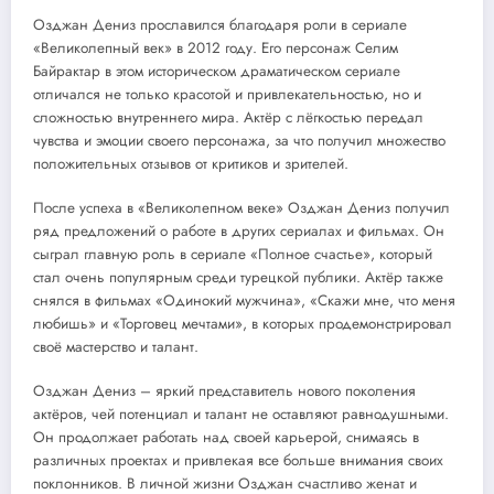
Озджан Дениз прославился благодаря роли в сериале
«Великолепный век» в 2012 году. Его персонаж Селим
Байрактар в этом историческом драматическом сериале
отличался не только красотой и привлекательностью, но и
сложностью внутреннего мира. Актёр с лёгкостью передал
чувства и эмоции своего персонажа, за что получил множество
положительных отзывов от критиков и зрителей.
После успеха в «Великолепном веке» Озджан Дениз получил
ряд предложений о работе в других сериалах и фильмах. Он
сыграл главную роль в сериале «Полное счастье», который
стал очень популярным среди турецкой публики. Актёр также
снялся в фильмах «Одинокий мужчина», «Скажи мне, что меня
любишь» и «Торговец мечтами», в которых продемонстрировал
своё мастерство и талант.
Озджан Дениз – яркий представитель нового поколения
актёров, чей потенциал и талант не оставляют равнодушными.
Он продолжает работать над своей карьерой, снимаясь в
различных проектах и привлекая все больше внимания своих
поклонников. В личной жизни Озджан счастливо женат и