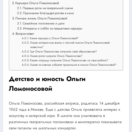
Карьера Ольги Ломоносовой
Первые роли на театральной сцене
Признание благодаря ролям в кино
Личная жизнь Ольги Ломоносовой
Семейное положение и дети
Интересы и хобби за пределами карьеры
Вопрос-ответ:
Какая карьера у Ольги Ломоносовой?
Какие интересные факты о личной жизни Ольги Ломоносовой
известны?
Где Ольга Ломоносова получила своё образование?
Какие роли сыграла Ольга Ломоносова?
Какие награды получила Ольга Ломоносова за свои работы?
Какие основные события произошли в жизни Ольги Ломоносовой?
Детство и юность Ольги
Ломоносовой
Ольга Ломоносова, российская актриса, родилась 14 декабря
1962 года в Москве. Еще с детства Ольга проявляла интерес к
искусству и актерской игре. В школе она участвовала в
различных театральных постановках и многократно показывала
свои таланты на школьных концертах.