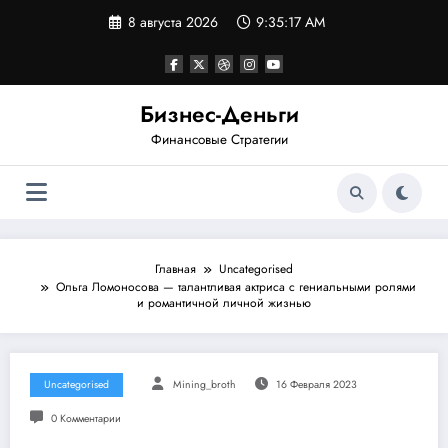
Перейти
8 августа 2026
9:35:18 AM
к
содержимому
Бизнес-Деньги
Финансовые Стратегии
Главная
Uncategorised
Ольга Ломоносова — талантливая актриса с гениальными ролями
и романтичной личной жизнью
Uncategorised
Mining_broth
16 Февраля 2023
0 Комментарии