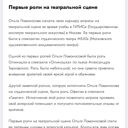
Первые роли на театральной сцене
Ольга Ломоносова начала свою карьеру актрисы на
театральной сцене во время учебы в ГИТИСе (Государственном
институте театрального искусства) в Москве. Ее первые роли
были в спектаклях студенческого театра МХАТа (Московского
художественного академического театра).
Одной из первых ролей Ольги Ломоносовой была роль
Олиношки в спектакле «Олиношка» по пьесе Александра
Тарковского. Роль была небольшой, но она сумела привлечь
внимание зрителей своей яркой игрой и обаянием.
Другой заметной ролью, которую исполнила Ольга Ломоносова
на студенческой сцене, была роль Офелии в спектакле
«Гамлет». Исполнение этой роли позволило актрисе проявить
свой актерский потенциал и получило положительные отзывы от
критиков.
Первые роли на театральной сцене Ольги Ломоносовой стали
ее первыми шагами в актерской карьере. Благодаря этим ролям