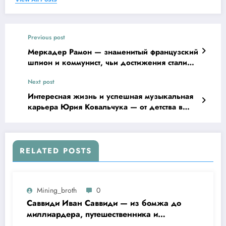
Previous post
Меркадер Рамон — знаменитый французский
шпион и коммунист, чьи достижения стали
легендарными
Next post
Интересная жизнь и успешная музыкальная
карьера Юрия Ковальчука — от детства в
сибирской глубинке до мировой известности
и признания
RELATED POSTS
Mining_broth
0
Саввиди Иван Саввиди — из бомжа до
миллиардера, путешественника и
футбольного президента —