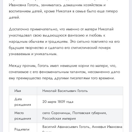
Ивановна Гоголь, занималась домашним хозяйством и
воспитанием детей, кроме Николая в семье было еще пятеро
детей.
Достаточно примечательно, что именно от матери Николай
унаследовал свою выдающуюся фантазию и любовь к
народным обычаям и традициям. Это сильно повлияло на его
будущее творчество и сделало его стилистический почерк
узнаваемым и уникальным.
Между прочим, Гоголь имел немецкие корни по матери, что,
сочетаемое с его феноменальным талантом, несомненно дало
ему преимущество перед другими писателями того времени.
Имя
Николай Васильевич Гоголь
Дата
20 марта 1809 года
рождения
Место
село Сорочинцы, Полтавская губерния,
рождения
Российская империя
Василий Афанасьевич Гоголь, Аннефья Ивановна
Родители