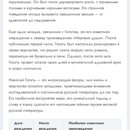
окружающих. Он был почти двухметрового роста, с огромными
глазами и курчавыми черными волосами. Его странное
поведение иногда вызывало смешанные эмоции — от
удивления до недоумения.
Еще одна загадка, связанная с Гоголем, это его известная
отвращение к своему произведению «Мертвые души». После
публикации первой части, Гоголь был настолько разочарован в
своем творчестве, что решил сжечь вторую часть романа,
пережегши ее буквально в печи. Однако, после этого акта
Гоголь провел остаток своих дней в мучительной душевной муке
и скоро скончался.
Николай Гоголь — это интригующая фигура, чья жизнь и
творчество остаются загадками, привлекающими внимание
исследователей и поклонников русской литературы до сих пор.
Его необычное восприятие мира, его уникальный подход к
слову и языку сделали его настоящим тайным героем великой
русской литературы.
Дата
Место
Наиболее известные
рождения
рождения
произведения