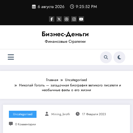
Перейти
6 августа 2026
9:25:53 PM
к
содержимому
Бизнес-Деньги
Финансовые Стратегии
Главная
Uncategorised
Николай Гоголь — загадочная биография великого писателя и
необычные факты о его жизни
Uncategorised
Mining_broth
17 Февраля 2023
0 Комментарии