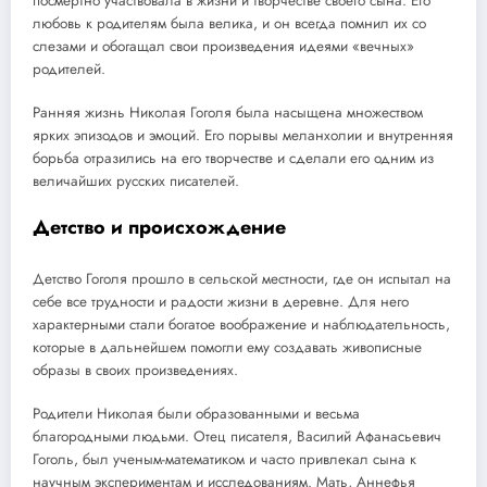
посмертно участвовала в жизни и творчестве своего сына. Его
любовь к родителям была велика, и он всегда помнил их со
слезами и обогащал свои произведения идеями «вечных»
родителей.
Ранняя жизнь Николая Гоголя была насыщена множеством
ярких эпизодов и эмоций. Его порывы меланхолии и внутренняя
борьба отразились на его творчестве и сделали его одним из
величайших русских писателей.
Детство и происхождение
Детство Гоголя прошло в сельской местности, где он испытал на
себе все трудности и радости жизни в деревне. Для него
характерными стали богатое воображение и наблюдательность,
которые в дальнейшем помогли ему создавать живописные
образы в своих произведениях.
Родители Николая были образованными и весьма
благородными людьми. Отец писателя, Василий Афанасьевич
Гоголь, был ученым-математиком и часто привлекал сына к
научным экспериментам и исследованиям. Мать, Аннефья