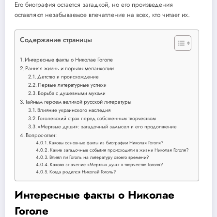
Его биография остается загадкой, но его произведения
оставляют незабываемое впечатление на всех, кто читает их.
Содержание страницы
Интересные факты о Николае Гоголе
Ранняя жизнь и порывы меланхолии
Детство и происхождение
Первые литературные успехи
Борьба с душевными муками
Тайным героем великой русской литературы
Влияние украинского наследия
Гоголевский страх перед собственным творчеством
«Мертвые души»: загадочный замысел и его продолжение
Вопрос-ответ:
Каковы основные факты из биографии Николая Гоголя?
Какие загадочные события происходили в жизни Николая Гоголя?
Влиял ли Гоголь на литературу своего времени?
Каково значение «Мертвых душ» в творчестве Гоголя?
Когда родился Николай Гоголь?
Интересные факты о Николае
Гоголе