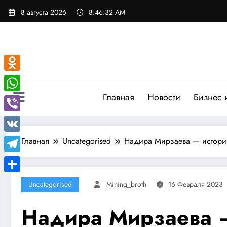
Перейти
8 августа 2026
8:46:33 AM
к
содержимому
Odnoklassniki
Главная
Новости
Бизнес 
WhatsApp
Viber
VK
Главная
Uncategorised
Надира Мирзаева — история
Telegram
Отправить
Uncategorised
Mining_broth
16 Февраля 2023
Надира Мирзаева —