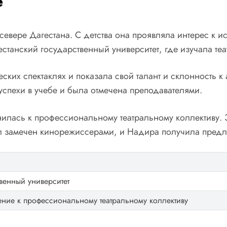
е
ере Дагестана. С детства она проявляла интерес к иску
танский государственный университет, где изучала теа
еских спектаклях и показала свой талант и склонность к
успехи в учебе и была отмечена преподавателями.
илась к профессиональному театральному коллективу. 
был замечен кинорежиссерами, и Надира получила предл
венный университет
ние к профессиональному театральному коллективу