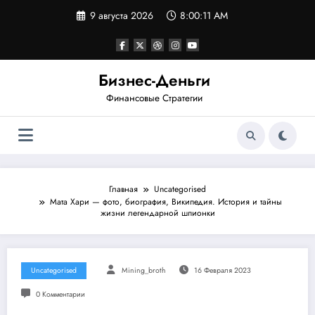
Перейти
9 августа 2026
8:00:12 AM
к
содержимому
Бизнес-Деньги
Финансовые Стратегии
Главная
Uncategorised
Мата Хари — фото, биография, Википедия. История и тайны
жизни легендарной шпионки
Uncategorised
Mining_broth
16 Февраля 2023
0 Комментарии