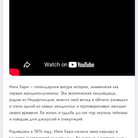
Мата Хари – легендарная фигура истории, знаменитая как
первая женщина-шпионка. Эта экзотическая танцовщица,
родом из Нидерландов, внесла свой вклад в область разведки
и стала одной из самых загадочных и противоречивых женщин
своего времени. Ее жизнь и судьба до сих пор окутаны тайнами
и поводом для дискуссий и спекуляций.
Родившись в 1876 году, Мата Хари начала свою карьеру в
качестве экзотической танцовщицы. Ее смелые и сексуальные