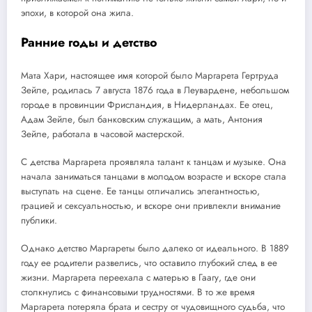
эпохи, в которой она жила.
Ранние годы и детство
Мата Хари, настоящее имя которой было Маргарета Гертруда
Зейле, родилась 7 августа 1876 года в Леувардене, небольшом
городе в провинции Фрисландия, в Нидерландах. Ее отец,
Адам Зейле, был банковским служащим, а мать, Антония
Зейле, работала в часовой мастерской.
С детства Маргарета проявляла талант к танцам и музыке. Она
начала заниматься танцами в молодом возрасте и вскоре стала
выступать на сцене. Ее танцы отличались элегантностью,
грацией и сексуальностью, и вскоре они привлекли внимание
публики.
Однако детство Маргареты было далеко от идеального. В 1889
году ее родители развелись, что оставило глубокий след в ее
жизни. Маргарета переехала с матерью в Гаагу, где они
столкнулись с финансовыми трудностями. В то же время
Маргарета потеряла брата и сестру от чудовищного судьба, что