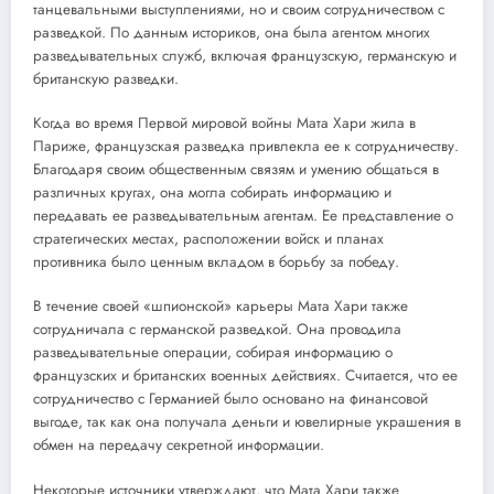
танцевальными выступлениями, но и своим сотрудничеством с
разведкой. По данным историков, она была агентом многих
разведывательных служб, включая французскую, германскую и
британскую разведки.
Когда во время Первой мировой войны Мата Хари жила в
Париже, французская разведка привлекла ее к сотрудничеству.
Благодаря своим общественным связям и умению общаться в
различных кругах, она могла собирать информацию и
передавать ее разведывательным агентам. Ее представление о
стратегических местах, расположении войск и планах
противника было ценным вкладом в борьбу за победу.
В течение своей «шпионской» карьеры Мата Хари также
сотрудничала с германской разведкой. Она проводила
разведывательные операции, собирая информацию о
французских и британских военных действиях. Считается, что ее
сотрудничество с Германией было основано на финансовой
выгоде, так как она получала деньги и ювелирные украшения в
обмен на передачу секретной информации.
Некоторые источники утверждают, что Мата Хари также