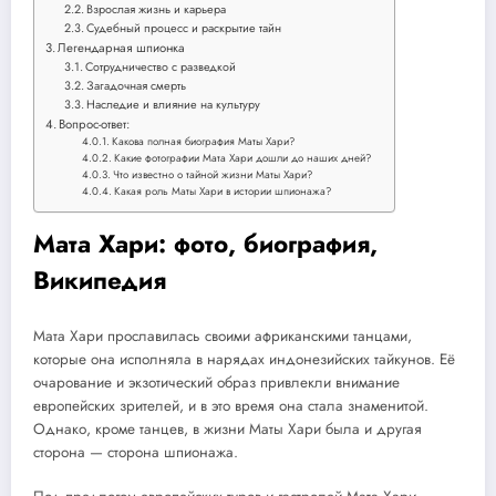
Взрослая жизнь и карьера
Судебный процесс и раскрытие тайн
Легендарная шпионка
Сотрудничество с разведкой
Загадочная смерть
Наследие и влияние на культуру
Вопрос-ответ:
Какова полная биография Маты Хари?
Какие фотографии Мата Хари дошли до наших дней?
Что известно о тайной жизни Маты Хари?
Какая роль Маты Хари в истории шпионажа?
Мата Хари: фото, биография,
Википедия
Мата Хари прославилась своими африканскими танцами,
которые она исполняла в нарядах индонезийских тайкунов. Её
очарование и экзотический образ привлекли внимание
европейских зрителей, и в это время она стала знаменитой.
Однако, кроме танцев, в жизни Маты Хари была и другая
сторона — сторона шпионажа.