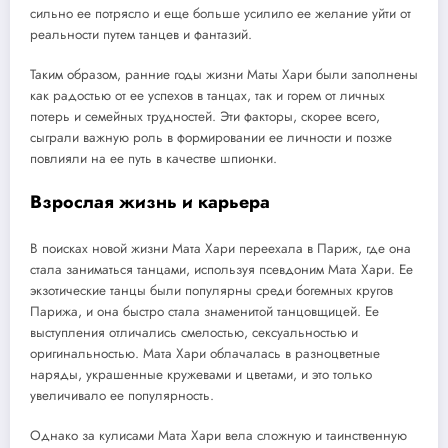
сильно ее потрясло и еще больше усилило ее желание уйти от
реальности путем танцев и фантазий.
Таким образом, ранние годы жизни Маты Хари были заполнены
как радостью от ее успехов в танцах, так и горем от личных
потерь и семейных трудностей. Эти факторы, скорее всего,
сыграли важную роль в формировании ее личности и позже
повлияли на ее путь в качестве шпионки.
Взрослая жизнь и карьера
В поисках новой жизни Мата Хари переехала в Париж, где она
стала заниматься танцами, используя псевдоним Мата Хари. Ее
экзотические танцы были популярны среди богемных кругов
Парижа, и она быстро стала знаменитой танцовщицей. Ее
выступления отличались смелостью, сексуальностью и
оригинальностью. Мата Хари облачалась в разноцветные
наряды, украшенные кружевами и цветами, и это только
увеличивало ее популярность.
Однако за кулисами Мата Хари вела сложную и таинственную