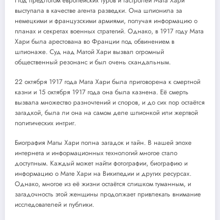
Под предлогом европейских туров и гастролей Мата Хари
выступала в качестве агента разведки. Она шпионила за
немецкими и французскими армиями, получая информацию о
планах и секретах военных стратегий. Однако, в 1917 году Мата
Хари была арестована во Франции под обвинением в
шпионаже. Суд над Матой Хари вызвал огромный
общественный резонанс и был очень скандальным.
22 октября 1917 года Мата Хари была приговорена к смертной
казни и 15 октября 1917 года она была казнена. Её смерть
вызвала множество разночтений и споров, и до сих пор остаётся
загадкой, была ли она на самом деле шпионкой или жертвой
политических интриг.
Биография Маты Хари полна загадок и тайн. В нашей эпохе
интернета и информационных технологий многое стало
доступным. Каждый может найти фотографии, биографию и
информацию о Мате Хари на Википедии и других ресурсах.
Однако, многое из её жизни остаётся слишком туманным, и
загадочность этой женщины продолжает привлекать внимание
исследователей и публики.