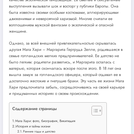
выступления вызывали шок и восторг у публики Европы. Она
была известна своими особыми костюмами, аллюрирующими
движениями и невероятной харизмой. Многие считали ее
воплощением мужской фантазии о экзотической и опасной
женщине.
Однако, за всей внешней привлекательностью скрывалась
другая Мата Хари – Маргарита Гертруда Зелле, родившаяся в
семье голландских мелких предпринимателей. Ее детство не
было легким: родители развелись, и Маргарита осталась с
матерью, которая скончалась вскоре после этого. В 18 лет она
вышла замуж за голландского офицера, который отдавал ее в
достаточно жестокие и гнетущие браки. Эту часть ее жизни Мата
Хари предпочитала забыть, сосредоточиваясь на своей карьере
и придуманных историях о своем происхождении.
Содержание страницы
Мата Хари: фото, биография, Википедия
История и тайны жизни
Ранние годы и детство