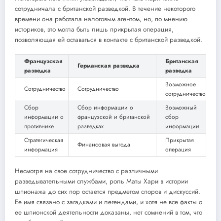
сотрудничала с британской разведкой. В течение некоторого
времени она работала налоговым агентом, но, по мнению
историков, это могла быть лишь прикрытая операция,
позволяющая ей оставаться в контакте с британской разведкой.
Французская
Британская
Германская разведка
разведка
разведка
Возможное
Сотрудничество
Сотрудничество
сотрудничество
Сбор
Сбор информации о
Возможный
информации о
французской и британской
сбор
противнике
разведках
информации
Стратегическая
Прикрытая
Финансовая выгода
информация
операция
Несмотря на свое сотрудничество с различными
разведывательными службами, роль Маты Хари в истории
шпионажа до сих пор остается предметом споров и дискуссий.
Ее имя связано с загадками и легендами, и хотя не все факты о
ее шпионской деятельности доказаны, нет сомнений в том, что