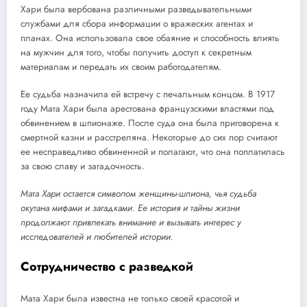
Хари была вербована различными разведывательными
службами для сбора информации о вражеских агентах и
планах. Она использовала свое обаяние и способность влиять
на мужчин для того, чтобы получить доступ к секретным
материалам и передать их своим работодателям.
Ее судьба назначила ей встречу с печальным концом. В 1917
году Мата Хари была арестована французскими властями под
обвинением в шпионаже. После суда она была приговорена к
смертной казни и расстреляна. Некоторые до сих пор считают
ее несправедливо обвиненной и полагают, что она поплатилась
за свою славу и загадочность.
Мата Хари остается символом женщины-шпиона, чья судьба
окутана мифами и загадками. Ее история и тайны жизни
продолжают привлекать внимание и вызывать интерес у
исследователей и любителей истории.
Сотрудничество с разведкой
Мата Хари была известна не только своей красотой и