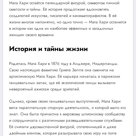
Мата Хари остаётся легендарной фигурой, символом личной
смелости и тайны. Её история продолжает вдохновлять
создателей искусства, писателей и кинематографистов. В её
жизни многое непонятно, но одно точно — Мата Хари останется
в истории как одна из наиболее эффектных и загадочных
женщин своего времени.
История и тайны жизни
Родилась Мата Хари в 1876 году в Анджере, Нидерланды.
Свою настоящую фамилию Гриете Зелле она сменила на
артистическую Мата Хари. Её карьера началась в парижских
танцевальных залах, где её экзотические танцы вызывали
невероятный ажиотаж среди зрителей.
Однако, кроме своих танцевальных выступлений, Мата Хари
вела параллельную спорную деятельность, о которой мало кто
знал. Она была причастна к мировому шпионскому сообществу
и сотрудничала с различными разведывательными службами.
Её считали двусмысленной фигурой, сплетенницей и даже
двойным агентом, которая разыгрывала свою игру на поле