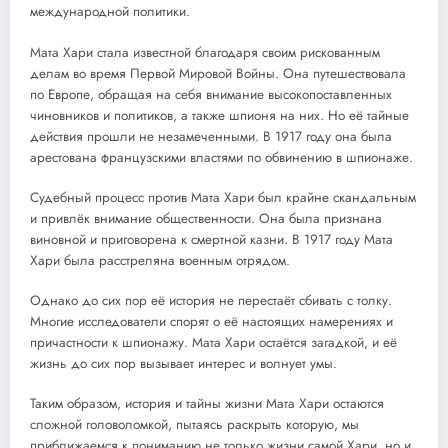
международной политики.
Мата Хари стала известной благодаря своим рискованным
делам во время Первой Мировой Войны. Она путешествовала
по Европе, обращая на себя внимание высокопоставленных
чиновников и политиков, а также шпионя на них. Но её тайные
действия прошли не незамеченными. В 1917 году она была
арестована французскими властями по обвинению в шпионаже.
Судебный процесс против Мата Хари был крайне скандальным
и привлёк внимание общественности. Она была признана
виновной и приговорена к смертной казни. В 1917 году Мата
Хари была расстреляна военным отрядом.
Однако до сих пор её история не перестаёт сбивать с толку.
Многие исследователи спорят о её настоящих намерениях и
причастности к шпионажу. Мата Хари остаётся загадкой, и её
жизнь до сих пор вызывает интерес и волнует умы.
Таким образом, история и тайны жизни Мата Хари остаются
сложной головоломкой, пытаясь раскрыть которую, мы
приближаемся к пониманию не только жизни самой Хари, но и