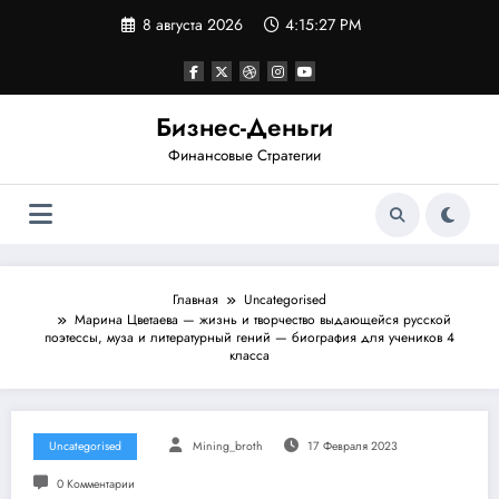
Перейти
8 августа 2026
4:15:27 PM
к
содержимому
Бизнес-Деньги
Финансовые Стратегии
Главная
Uncategorised
Марина Цветаева — жизнь и творчество выдающейся русской
поэтессы, муза и литературный гений — биография для учеников 4
класса
Uncategorised
Mining_broth
17 Февраля 2023
0 Комментарии