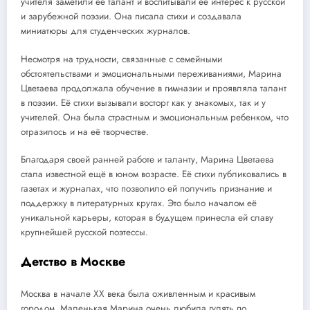
учителя заметили её талант и воспитывали её интерес к русской
и зарубежной поэзии. Она писала стихи и создавала
миниатюры для студенческих журналов.
Несмотря на трудности, связанные с семейными
обстоятельствами и эмоциональными переживаниями, Марина
Цветаева продолжала обучение в гимназии и проявляла талант
в поэзии. Её стихи вызывали восторг как у знакомых, так и у
учителей. Она была страстным и эмоциональным ребенком, что
отразилось и на её творчестве.
Благодаря своей ранней работе и таланту, Марина Цветаева
стала известной ещё в юном возрасте. Её стихи публиковались в
газетах и журналах, что позволило ей получить признание и
поддержку в литературных кругах. Это было началом её
уникальной карьеры, которая в будущем принесла ей славу
крупнейшей русской поэтессы.
Детство в Москве
Москва в начале XX века была оживленным и красивым
городом. Маленькая Марина очень любила гулять по