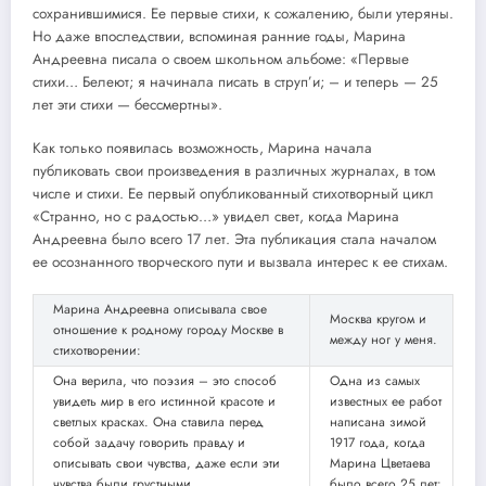
сохранившимися. Ее первые стихи, к сожалению, были утеряны.
Но даже впоследствии, вспоминая ранние годы, Марина
Андреевна писала о своем школьном альбоме: «Первые
стихи… Белеют; я начинала писать в струп’и; – и теперь — 25
лет эти стихи — бессмертны».
Как только появилась возможность, Марина начала
публиковать свои произведения в различных журналах, в том
числе и стихи. Ее первый опубликованный стихотворный цикл
«Странно, но с радостью…» увидел свет, когда Марина
Андреевна было всего 17 лет. Эта публикация стала началом
ее осознанного творческого пути и вызвала интерес к ее стихам.
Марина Андреевна описывала свое
Москва кругом и
отношение к родному городу Москве в
между ног у меня.
стихотворении:
Она верила, что поэзия – это способ
Одна из самых
увидеть мир в его истинной красоте и
известных ее работ
светлых красках. Она ставила перед
написана зимой
собой задачу говорить правду и
1917 года, когда
описывать свои чувства, даже если эти
Марина Цветаева
чувства были грустными.
было всего 25 лет: