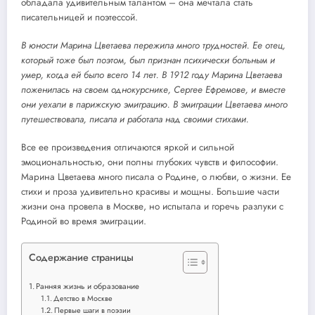
обладала удивительным талантом – она мечтала стать
писательницей и поэтессой.
В юности Марина Цветаева пережила много трудностей. Ее отец,
который тоже был поэтом, был признан психически больным и
умер, когда ей было всего 14 лет. В 1912 году Марина Цветаева
поженилась на своем однокурснике, Сергее Ефремове, и вместе
они уехали в парижскую эмиграцию. В эмиграции Цветаева много
путешествовала, писала и работала над своими стихами.
Все ее произведения отличаются яркой и сильной
эмоциональностью, они полны глубоких чувств и философии.
Марина Цветаева много писала о Родине, о любви, о жизни. Ее
стихи и проза удивительно красивы и мощны. Большие части
жизни она провела в Москве, но испытала и горечь разлуки с
Родиной во время эмиграции.
Содержание страницы
Ранняя жизнь и образование
Детство в Москве
Первые шаги в поэзии