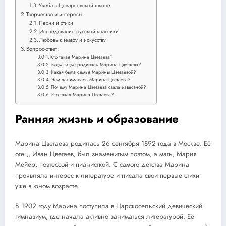
Учеба в Цезареевской школе
Творчество и интересы
Песни и стихи
Исследование русской классики
Любовь к театру и искусству
Вопрос-ответ:
Кто такая Марина Цветаева?
Когда и где родилась Марина Цветаева?
Какая была семья Марины Цветаевой?
Чем занималась Марина Цветаева?
Почему Марина Цветаева стала известной?
Кто такая Марина Цветаева?
Ранняя жизнь и образование
Марина Цветаева родилась 26 сентября 1892 года в Москве. Её
отец, Иван Цветаев, был знаменитым поэтом, а мать, Мария
Мейер, поэтессой и пианисткой. С самого детства Марина
проявляла интерес к литературе и писала свои первые стихи
уже в юном возрасте.
В 1902 году Марина поступила в Царскосельский девический
гимназиум, где начала активно заниматься литературой. Её