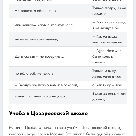
Только теперь, даже
Не жалела я обнищания,
наедине,
– Всю жизнь назад
или копытом, словно копытом года,
я не вернула бы:
– Как малышка;
не перестала быть нищей,
чего же жалеть ее:
– Дура! Чего мне
Да и сказав – не повернуть…
было колоть
копытом:
Только и вижу –
погибло всё, не тьмиль,
лапок маленьких;
– Вернуть же можно нам всё осколки,
о, как вижу – всё:
Белая дорога, тихая
а они! что имеешь им не дарю.
дорога;
Учеба в Цезареевской школе
Марина Цветаева начала свою учебу в Цезареевской школе,
которая находилась в Москве. Эта школа была одной из самых