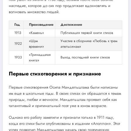
наследие, которое до сих пор продолжает вдохновлять и
волновать множество людей.
Год
Произведение
Достижение
1913
«Камень»
Публикация первой книги стихов
«Шум
Участие в сборнике «Любовь к трем
1922
времени»
апельсинам»
«Тринадцатая
1933
Выход последней книги стихов
книга»
Первые стихотворения и признание
Первые стихотворения Осипа Мандельштама были написаны
им еще в школьные годы. В своих стихах он обращался к темам
природы, любви и вечности. Мандельштам проявил себя как
талантливый и оригинальный поэт уже в юном возрасте.
Однако его работу заметили и признали только в 1911 году,
когда его стихи были опубликованы в издании «Аполлон». Этот
успех позволил Мандельштаму начать свою поэтическую