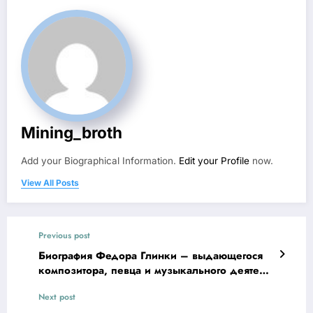
Mining_broth
Add your Biographical Information.
Edit your Profile
now.
View All Posts
Previous post
Биография Федора Глинки – выдающегося
композитора, певца и музыкального деятеля,
чьи достижения и творчество оставили
Next post
неизгладимый след в истории мировой