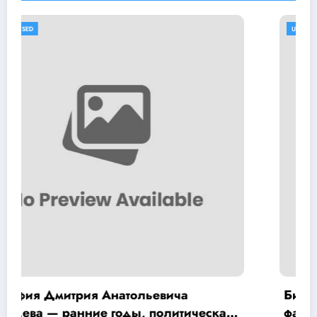
UNCATEGORISED
Биография Хой Юрий — интересные
факты и достижения на Википедии