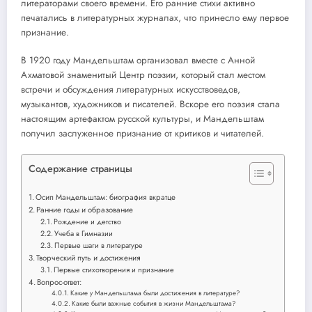
литераторами своего времени. Его ранние стихи активно
печатались в литературных журналах, что принесло ему первое
признание.
В 1920 году Мандельштам организовал вместе с Анной
Ахматовой знаменитый Центр поэзии, который стал местом
встречи и обсуждения литературных искусствоведов,
музыкантов, художников и писателей. Вскоре его поэзия стала
настоящим артефактом русской культуры, и Мандельштам
получил заслуженное признание от критиков и читателей.
Содержание страницы
Осип Мандельштам: биография вкратце
Ранние годы и образование
Рождение и детство
Учеба в Гимназии
Первые шаги в литературе
Творческий путь и достижения
Первые стихотворения и признание
Вопрос-ответ:
Какие у Мандельштама были достижения в литературе?
Какие были важные события в жизни Мандельштама?