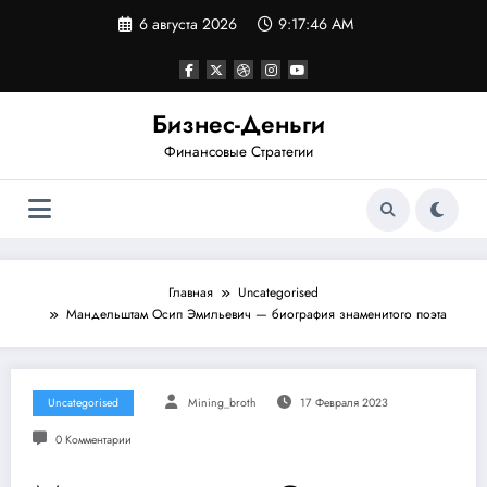
Перейти
6 августа 2026
9:17:46 AM
к
содержимому
Бизнес-Деньги
Финансовые Стратегии
Главная
Uncategorised
Мандельштам Осип Эмильевич — биография знаменитого поэта
Uncategorised
Mining_broth
17 Февраля 2023
0 Комментарии