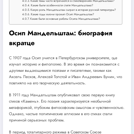
Какие темы часто встречаются в стихотворениях Мандельштама?
Какие были особенности стиля Мандельштама?
Какую роль Мандельштам сыграл в истории русской литературы?
Какие годы жизни прожил Осип Мандельштам?
Какие были основные работы Осипа Мандельштама?
Осип Мандельштам: биография
вкратце
C 1907 года Осип учился в Петербургском университете, где
изучал историю и филологию. В это время он познакомился с
другими выдающимися поэтами и писателями, такими как
Аксель Лесков, Алексей Толстой и Иван Андреевич Бунин, что
повлияло на его творческую деятельность.
В 1911 году Мандельштам опубликовал свою первую книгу
стихов «Камень». Его поэзия характеризуется необычной
метафорикой, глубоким философским смыслом и чувственностью.
Однако, частые политические аллюзии в его стихах стали
причиной серьезных проблем.
В период тоталитарного режима в Советском Союзе