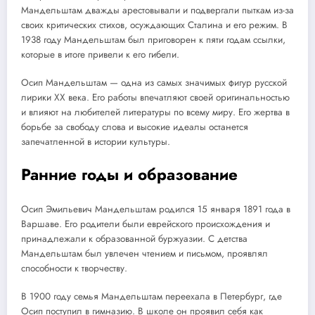
Мандельштам дважды арестовывали и подвергали пыткам из-за
своих критических стихов, осуждающих Сталина и его режим. В
1938 году Мандельштам был приговорен к пяти годам ссылки,
которые в итоге привели к его гибели.
Осип Мандельштам — одна из самых значимых фигур русской
лирики XX века. Его работы впечатляют своей оригинальностью
и влияют на любителей литературы по всему миру. Его жертва в
борьбе за свободу слова и высокие идеалы останется
запечатленной в истории культуры.
Ранние годы и образование
Осип Эмильевич Мандельштам родился 15 января 1891 года в
Варшаве. Его родители были еврейского происхождения и
принадлежали к образованной буржуазии. С детства
Мандельштам был увлечен чтением и письмом, проявлял
способности к творчеству.
В 1900 году семья Мандельштам переехала в Петербург, где
Осип поступил в гимназию. В школе он проявил себя как