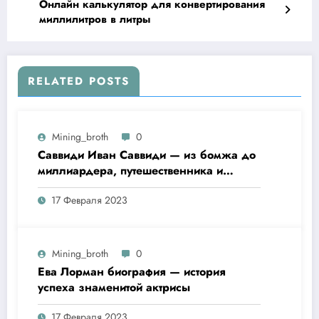
музыки
Онлайн калькулятор для конвертирования
миллилитров в литры
RELATED POSTS
Mining_broth
0
Саввиди Иван Саввиди — из бомжа до
миллиардера, путешественника и
футбольного президента —
17 Февраля 2023
удивительная биография
Mining_broth
0
Ева Лорман биография — история
успеха знаменитой актрисы
17 Февраля 2023