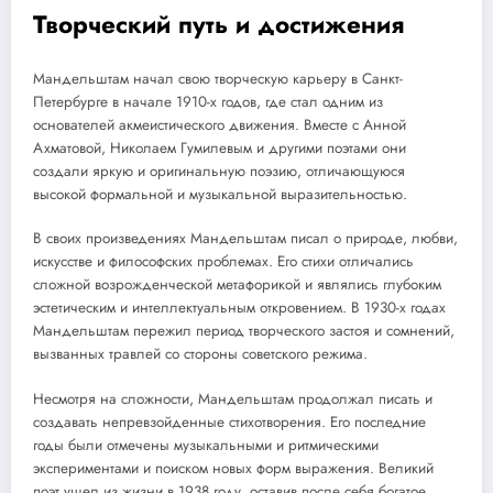
Творческий путь и достижения
Мандельштам начал свою творческую карьеру в Санкт-
Петербурге в начале 1910-х годов, где стал одним из
основателей акмеистического движения. Вместе с Анной
Ахматовой, Николаем Гумилевым и другими поэтами они
создали яркую и оригинальную поэзию, отличающуюся
высокой формальной и музыкальной выразительностью.
В своих произведениях Мандельштам писал о природе, любви,
искусстве и философских проблемах. Его стихи отличались
сложной возрожденческой метафорикой и являлись глубоким
эстетическим и интеллектуальным откровением. В 1930-х годах
Мандельштам пережил период творческого застоя и сомнений,
вызванных травлей со стороны советского режима.
Несмотря на сложности, Мандельштам продолжал писать и
создавать непревзойденные стихотворения. Его последние
годы были отмечены музыкальными и ритмическими
экспериментами и поиском новых форм выражения. Великий
поэт ушел из жизни в 1938 году, оставив после себя богатое