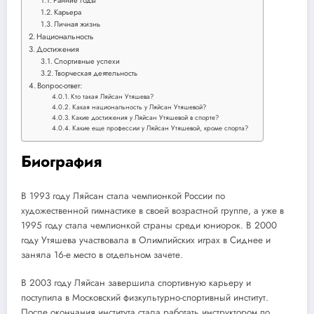
Карьера
Личная жизнь
Национальность
Достижения
Спортивные успехи
Творческая деятельность
Вопрос-ответ:
Кто такая Ляйсан Утяшева?
Какая национальность у Ляйсан Утяшевой?
Какие достижения у Ляйсан Утяшевой в спорте?
Какие еще профессии у Ляйсан Утяшевой, кроме спорта?
Биография
В 1993 году Ляйсан стала чемпионкой России по
художественной гимнастике в своей возрастной группе, а уже в
1995 году стала чемпионкой страны среди юниорок. В 2000
году Утяшева участвовала в Олимпийских играх в Сиднее и
заняла 16-е место в отдельном зачете.
В 2003 году Ляйсан завершила спортивную карьеру и
поступила в Московский физкультурно-спортивный институт.
После окончания института стала работать инструктором по