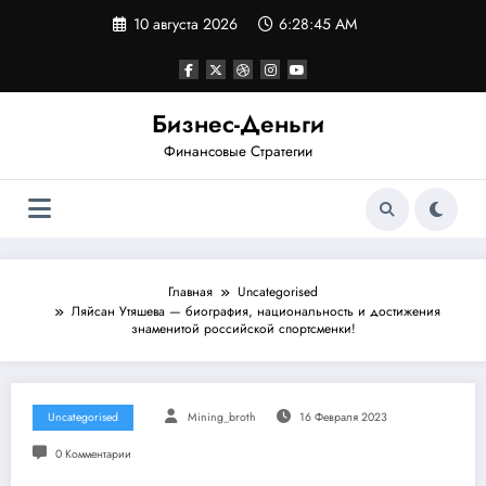
Перейти
10 августа 2026
6:28:45 AM
к
содержимому
Бизнес-Деньги
Финансовые Стратегии
Главная
Uncategorised
Ляйсан Утяшева — биография, национальность и достижения
знаменитой российской спортсменки!
Uncategorised
Mining_broth
16 Февраля 2023
0 Комментарии