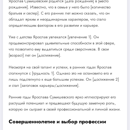
Ярослав Сумишевский родился [дата рождения] в [место
рождения]. Известно, что в семье у него было [количество
братьев и сестер]. С его ранних лет можно сказать, что он
обладал ярким и неординарным характером, что стало
определяющим фактором в его развитии и карьере.
Уже с детства Ярослав увлекался [увлечение 1]. Он
продемонстрировал удивительные способности в этой сфере,
что позволило ему выделиться среди сверстников. В свои
[возраст] лет он [достижение].
Несмотря на свой талант и успехи, в ранних годах Ярослав
столкнулся с [трудность 1]. Однако это не остановило его и
лишь подстегнуло к еще большим успехам. Он [достижение 2]
и стал [заголовок карьеры/достижения].
Ранние годы Ярослава Сумишевского ярко иллюстрируют его
растущий потенциал и предвещают будущую заметную роль,
которую он сыграет в своей профессиональной и личной жизни.
Совершеннолетие и выбор профессии