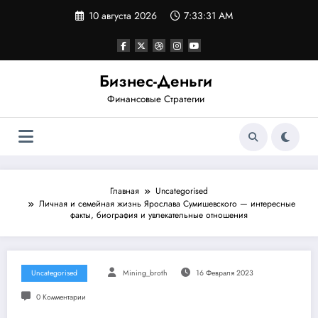
Перейти
10 августа 2026
7:33:31 AM
к
содержимому
Бизнес-Деньги
Финансовые Стратегии
Главная
Uncategorised
Личная и семейная жизнь Ярослава Сумишевского — интересные
факты, биография и увлекательные отношения
Uncategorised
Mining_broth
16 Февраля 2023
0 Комментарии