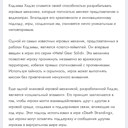
Кодзима Хидэо славится своей способностью разрабатывать
игровые механики, которые полностью меняют представление о
видеоиграх. Благодаря его креативности и инновационному
подходу, игры, созданные им, становятся нечто уникальным и
неповторимым.
Одной из самых известных игровых механик, представленных в
работах Кодзимы, является «стелс»-геймплей. Он впервые
введен в играх его серии «Metal Gear Solid». Эта механика
позволяет игроку проникнуть незаметно во вражескую
территорию, избегая прямых столкновений с противниками.
Используя тайность и скрытность, игрок может выполнять
миссии без привлечения ненужного внимания.
Еще одной знаковой игровой механикой, разработанной Хидэо,
является «социальный элемент». Его принцип заключается в
том, чтобы игроки могли взаимодействовать друг с другом в
игровой среде, создавая и поддерживая связи, влияющие на
ход игры. Этот подход использован в игре «Death Stranding»,
где игроки могут оставлять поддержку и сообщения другим
игрокам в виртуальном мире игры.