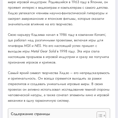
мире игровой индустрии. Родившийся в 1963 году в Японии, он
проявил интерес к видеоиграм и компьютерам с самого детства.
Хидэо увлекался чтением научно-фантастической литературы и
смотрел американские и японские фильмы, которые оказали
значительное влияние на его творчество.
Свою карьеру Кодзима начал в 1986 году в компании
Konami
,
где работал над различными проектами, включая игры для
платформ
MSX
и
NES
. Но его настоящий успех пришел с
выходом игры
Metal Gear Solid
в 1998 году. Эта игра стала
настоящим прорывом в игровой индустрии и сразу же получила
признание игроков и критиков.
Самый яркий символ творчества Хидэо – его непредсказуемость
и оригинальность. Он всегда стремился выходить за рамки
стереотипов и создавать уникальные игровые миры. В своих
проектах он активно использовал исследование темной стороны
человеческой натуры, а также сочетал элементы кино и игровой
механики в одну гармоничную систему.
Содержание страницы