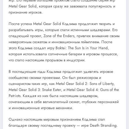
игр. Его первым большим проектом стало создание серии игр
Metal Gear Solid, которая сразу же завоевала популярность и
признание игроков.
После успеха Metal Gear Solid Кодзима продолжил творить и
разрабатывать игры, которые стали истинными шедеврами. Его
следующий проект, Zone of the Enders, привлек внимание своим
невероятным сюжетом и инновационным геймплеем. После
этого Кодзима создал игру Boktai: The Sun Is in Your Hand,
которая использовала солнечные батареи в игровом процессе,
что стало настоящим прорывом в индустрии.
В последующие годы Кодзима продолжил удивлять игровое
сообщество своими проектами. Он был режиссером и
сценаристом таких игр, как Metal Gear Solid 2: Sons of Liberty,
Metal Gear Solid 3: Snake Eater, и Metal Gear Solid 4: Guns of the
Patriots. Каждая из них была настоящим шедевром,
сочетающим в себе великолепный сюжет, глубоких персонажей
и инновационные игровые механики.
Однако настоящим мировым признанием Кодзима стал
благодаря своему последнему проекту — игре Death Stranding.