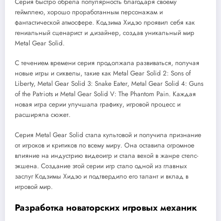
Серия быстро обрела популярность благодаря своему
геймплею, хорошо проработанным персонажам и
фантастической атмосфере. Кодзима Хидэо проявил себя как
гениальный сценарист и дизайнер, создав уникальный мир
Metal Gear Solid.
С течением времени серия продолжала развиваться, получая
новые игры и сиквелы, такие как Metal Gear Solid 2: Sons of
Liberty, Metal Gear Solid 3: Snake Eater, Metal Gear Solid 4: Guns
of the Patriots и Metal Gear Solid V: The Phantom Pain. Каждая
новая игра серии улучшала графику, игровой процесс и
расширяла сюжет.
Серия Metal Gear Solid стала культовой и получила признание
от игроков и критиков по всему миру. Она оставила огромное
влияние на индустрию видеоигр и стала вехой в жанре стелс-
экшена. Создание этой серии игр стало одной из главных
заслуг Кодзимы Хидэо и подтвердило его талант и вклад в
игровой мир.
Разработка новаторских игровых механик