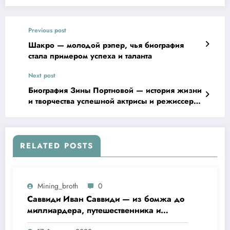
Previous post
Шакро — молодой рэпер, чья биография
стала примером успеха и таланта
Next post
Биография Зины Портновой — история жизни
и творчества успешной актрисы и режиссера,
ее вклад в киноиндустрию
RELATED POSTS
Mining_broth
0
Саввиди Иван Саввиди — из бомжа до
миллиардера, путешественника и
футбольного президента —