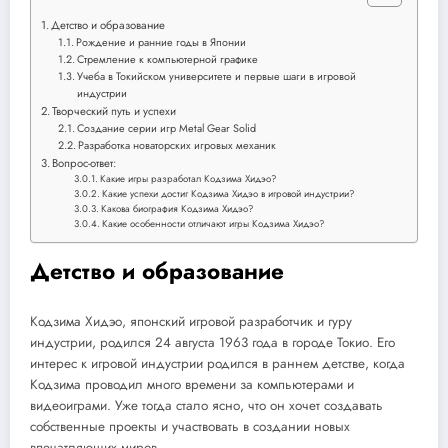
Детство и образование
Рождение и ранние годы в Японии
Стремление к компьютерной графике
Учеба в Токийском университете и первые шаги в игровой
индустрии
Творческий путь и успехи
Создание серии игр Metal Gear Solid
Разработка новаторских игровых механик
Вопрос-ответ:
Какие игры разработал Кодзима Хидэо?
Какие успехи достиг Кодзима Хидэо в игровой индустрии?
Какова биография Кодзима Хидэо?
Какие особенности отличают игры Кодзима Хидэо?
Детство и образование
Кодзима Хидэо, японский игровой разработчик и гуру
индустрии, родился 24 августа 1963 года в городе Токио. Его
интерес к игровой индустрии родился в раннем детстве, когда
Кодзима проводил много времени за компьютерами и
видеоиграми. Уже тогда стало ясно, что он хочет создавать
собственные проекты и участвовать в создании новых
впечатляющих миров.