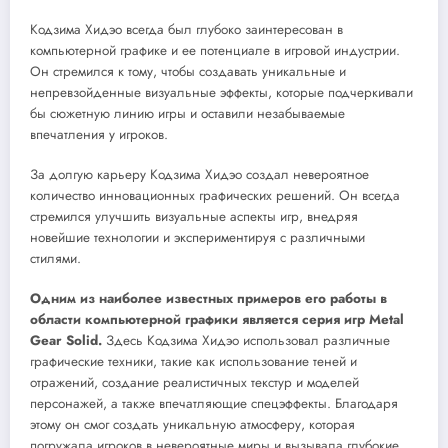
Кодзима Хидэо всегда был глубоко заинтересован в
компьютерной графике и ее потенциале в игровой индустрии.
Он стремился к тому, чтобы создавать уникальные и
непревзойденные визуальные эффекты, которые подчеркивали
бы сюжетную линию игры и оставили незабываемые
впечатления у игроков.
За долгую карьеру Кодзима Хидэо создал невероятное
количество инновационных графических решений. Он всегда
стремился улучшить визуальные аспекты игр, внедряя
новейшие технологии и экспериментируя с различными
стилями.
Одним из наиболее известных примеров его работы в
области компьютерной графики является серия игр Metal
Gear Solid.
Здесь Кодзима Хидэо использовал различные
графические техники, такие как использование теней и
отражений, создание реалистичных текстур и моделей
персонажей, а также впечатляющие спецэффекты. Благодаря
этому он смог создать уникальную атмосферу, которая
погружала игроков в невероятные миры и вызывала глубокие