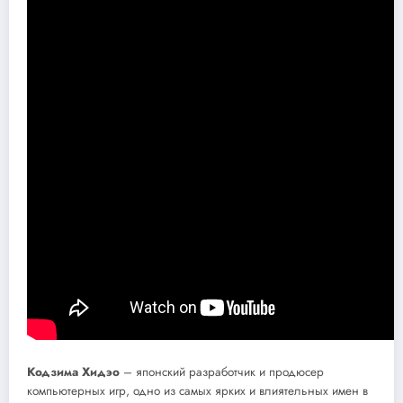
Кодзима Хидэо
– японский разработчик и продюсер
компьютерных игр, одно из самых ярких и влиятельных имен в