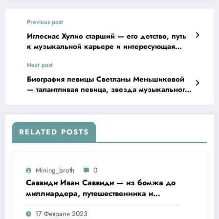
Previous post
Иглесиас Хулио старший — его детство, путь
к музыкальной карьере и интересующая
публику личная жизнь
Next post
Биография певицы Светланы Меньшиковой
— талантливая певица, звезда музыкального
шоу «Голос», история успеха и творчества
RELATED POSTS
Mining_broth
0
Саввиди Иван Саввиди — из бомжа до
миллиардера, путешественника и
футбольного президента —
17 Февраля 2023
удивительная биография