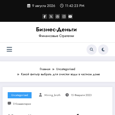
Перейти
9 августа 2026
11:42:23 PM
к
содержимому
Бизнес-Деньги
Финансовые Стратегии
Главная
Uncategorised
Какой фильтр выбрать для очистки воды в частном доме
Uncategorised
Mining_broth
15 Февраля 2023
0 Комментарии