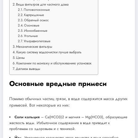
Виды фильтров для частного дома
Половолоконные
Картриджные
Обратный осмос
Озоновые
Ионообменные
Угольные
Ультрафиолетовые
Механические фильтры
Какую систему водоочистки лучше выбрать
Цены
Компании по монтажу и обслуживанию установок
Делаем выводы
Основные вредные примеси
Помимо обычных частиц грязи, в воде содержится масса других
примесей. Вот некоторые из них:
Соли кальция
– Ca(HCO3)2 и магния – Mg(HCO3), образующие
жесткость воды. Избыточное содержание в воде приводит к
проблемам со здоровьем и с техникой.
Йод
. Чрезмерное количество этого вещества в воде способно