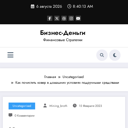
Перейти
6 августа 2026
8:40:14 AM
к
содержимому
Бизнес-Деньги
Финансовые Стратегии
Главная
Uncategorised
Как почистить ковер в домашних условиях подручными средствами
Uncategorised
Mining_broth
15 Февраля 2023
0 Комментарии