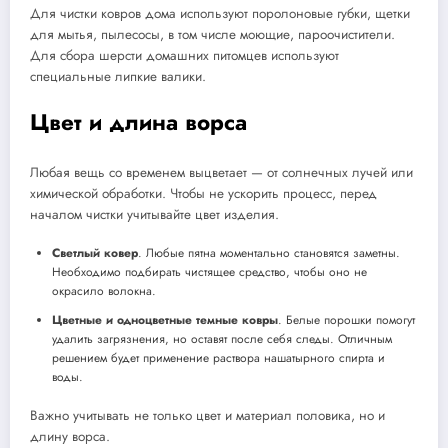
Для чистки ковров дома используют поролоновые губки, щетки
для мытья, пылесосы, в том числе моющие, пароочистители.
Для сбора шерсти домашних питомцев используют
специальные липкие валики.
Цвет и длина ворса
Любая вещь со временем выцветает — от солнечных лучей или
химической обработки. Чтобы не ускорить процесс, перед
началом чистки учитывайте цвет изделия.
Светлый ковер
. Любые пятна моментально становятся заметны.
Необходимо подбирать чистящее средство, чтобы оно не
окрасило волокна.
Цветные и одноцветные темные ковры
. Белые порошки помогут
удалить загрязнения, но оставят после себя следы. Отличным
решением будет применение раствора нашатырного спирта и
воды.
Важно учитывать не только цвет и материал половика, но и
длину ворса.