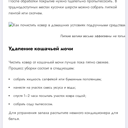
После обработки покрытие нужно тщательно пропылесосить. В
труднодоступных местах кусочки шерсти можно собрать липкой
лентой или скотчем.
Липкие валики весьма эффективны не только
Удаление кошачьей мочи
Чистить ковер от кошачьей мочи лучше пока пятно свежее.
Процесс уборки состоит в следующем:
собрать жидкость салфеткой или бумажным полотенцем;
нанести на участок смесь уксуса и воды;
спустя 1–2 часа посыпать участок ковра содой;
собрать соду пылесосом.
Для устранения запаха распылите немного кондиционера для
белья.