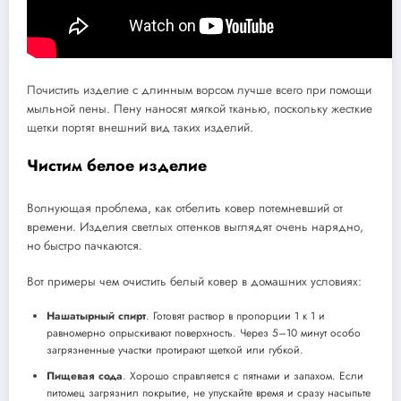
Почистить изделие с длинным ворсом лучше всего при помощи
мыльной пены. Пену наносят мягкой тканью, поскольку жесткие
щетки портят внешний вид таких изделий.
Чистим белое изделие
Волнующая проблема, как отбелить ковер потемневший от
времени. Изделия светлых оттенков выглядят очень нарядно,
но быстро пачкаются.
Вот примеры чем очистить белый ковер в домашних условиях:
Нашатырный спирт
. Готовят раствор в пропорции 1 к 1 и
равномерно опрыскивают поверхность. Через 5–10 минут особо
загрязненные участки протирают щеткой или губкой.
Пищевая сода
. Хорошо справляется с пятнами и запахом. Если
питомец загрязнил покрытие, не упускайте время и сразу насыпьте