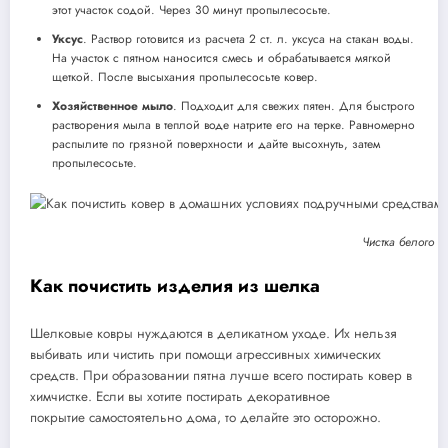
этот участок содой. Через 30 минут пропылесосьте.
Уксус
. Раствор готовится из расчета 2 ст. л. уксуса на стакан воды.
На участок с пятном наносится смесь и обрабатывается мягкой
щеткой. После высыхания пропылесосьте ковер.
Хозяйственное мыло
. Подходит для свежих пятен. Для быстрого
растворения мыла в теплой воде натрите его на терке. Равномерно
распылите по грязной поверхности и дайте высохнуть, затем
пропылесосьте.
Чистка белого к
Как почистить изделия из шелка
Шелковые ковры нуждаются в деликатном уходе. Их нельзя
выбивать или чистить при помощи агрессивных химических
средств. При образовании пятна лучше всего постирать ковер в
химчистке. Если вы хотите постирать декоративное
покрытие самостоятельно дома, то делайте это осторожно.