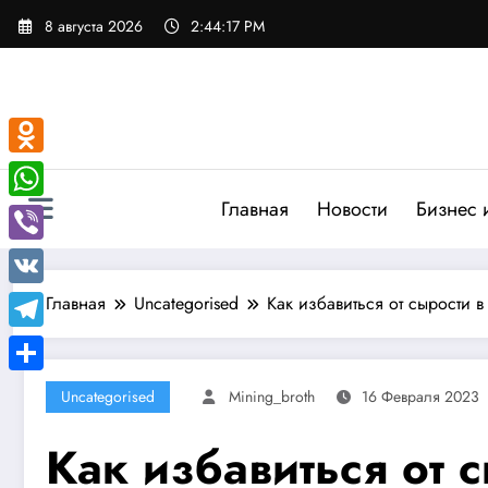
Перейти
8 августа 2026
2:44:18 PM
к
содержимому
Odnoklassniki
Главная
Новости
Бизнес 
WhatsApp
Viber
VK
Главная
Uncategorised
Как избавиться от сырости в
Telegram
Отправить
Uncategorised
Mining_broth
16 Февраля 2023
Как избавиться от 