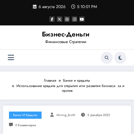
Перейти
6 августа 2026
5:10:02 PM
к
содержимому
Бизнес-Деньги
Финансовые Стратегии
Главная
Банки и кредиты
Использование кредита для открытия или развития бизнеса: за и
против
Банки И Кредиты
Mining_broth
5 Декабря 2022
0 Комментарии