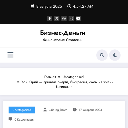
Перейти
8 августа 2026
4:54:28 AM
к
содержимому
Бизнес-Деньги
Финансовые Стратегии
Главная
Uncategorised
Хой Юрий — причина смерти, биография, факты из жизни
Википедия
Uncategorised
Mining_broth
17 Февраля 2023
0 Комментарии