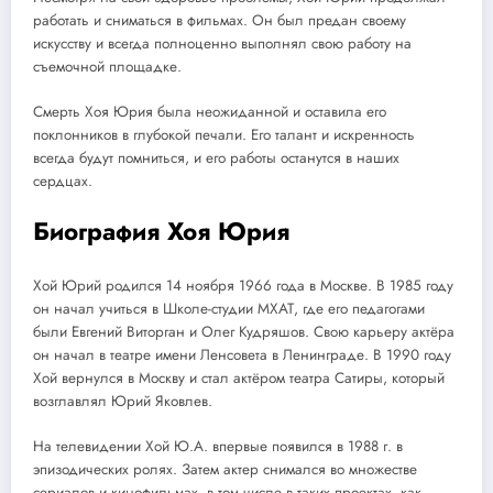
работать и сниматься в фильмах. Он был предан своему
искусству и всегда полноценно выполнял свою работу на
съемочной площадке.
Смерть Хоя Юрия была неожиданной и оставила его
поклонников в глубокой печали. Его талант и искренность
всегда будут помниться, и его работы останутся в наших
сердцах.
Биография Хоя Юрия
Хой Юрий родился 14 ноября 1966 года в Москве. В 1985 году
он начал учиться в Школе-студии МХАТ, где его педагогами
были Евгений Виторган и Олег Кудряшов. Свою карьеру актёра
он начал в театре имени Ленсовета в Ленинграде. В 1990 году
Хой вернулся в Москву и стал актёром театра Сатиры, который
возглавлял Юрий Яковлев.
На телевидении Хой Ю.А. впервые появился в 1988 г. в
эпизодических ролях. Затем актер снимался во множестве
сериалов и кинофильмах, в том числе в таких проектах, как