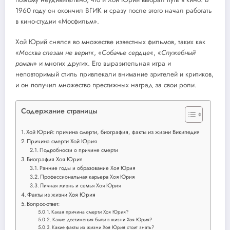
1960 году он окончил ВГИК и сразу после этого начал работать
в кино-студии «Мосфильм».
Хой Юрий снялся во множестве известных фильмов, таких как
«
Москва слезам не верит
«, «
Собачье сердце
«, «
Служебный
роман
» и многих других. Его выразительная игра и
неповторимый стиль привлекали внимание зрителей и критиков,
и он получил множество престижных наград за свои роли.
Содержание страницы
Хой Юрий: причина смерти, биография, факты из жизни Википедия
Причина смерти Хой Юрия
Подробности о причине смерти
Биография Хоя Юрия
Ранние годы и образование Хоя Юрия
Профессиональная карьера Хоя Юрия
Личная жизнь и семья Хоя Юрия
Факты из жизни Хоя Юрия
Вопрос-ответ:
Какая причина смерти Хоя Юрия?
Какие достижения были в жизни Хоя Юрия?
Какие факты из жизни Хоя Юрия стоит знать?