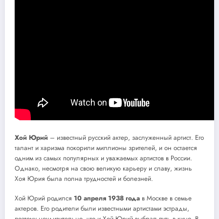
Хой Юрий
– известный русский актер, заслуженный артист. Его
талант и харизма покорили миллионы зрителей, и он остается
одним из самых популярных и уважаемых артистов в России.
Однако, несмотря на свою великую карьеру и славу, жизнь
Хоя Юрия была полна трудностей и болезней.
Хой Юрий родился
10 апреля 1938 года
в Москве в семье
актеров. Его родители были известными артистами эстрады,
поэтому неудивительно, что и Хой Юрий выбрал путь в кино. В