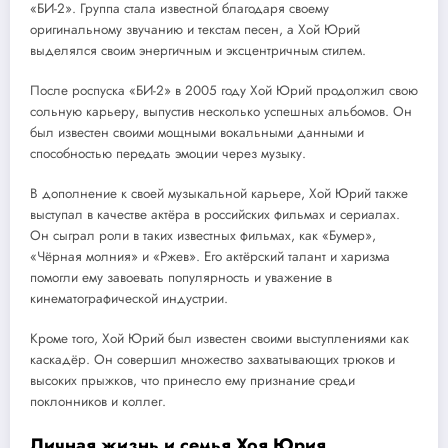
«БИ-2». Группа стала известной благодаря своему
оригинальному звучанию и текстам песен, а Хой Юрий
выделялся своим энергичным и эксцентричным стилем.
После роспуска «БИ-2» в 2005 году Хой Юрий продолжил свою
сольную карьеру, выпустив несколько успешных альбомов. Он
был известен своими мощными вокальными данными и
способностью передать эмоции через музыку.
В дополнение к своей музыкальной карьере, Хой Юрий также
выступал в качестве актёра в российских фильмах и сериалах.
Он сыграл роли в таких известных фильмах, как «Бумер»,
«Чёрная молния» и «Ржев». Его актёрский талант и харизма
помогли ему завоевать популярность и уважение в
кинематографической индустрии.
Кроме того, Хой Юрий был известен своими выступлениями как
каскадёр. Он совершил множество захватывающих трюков и
высоких прыжков, что принесло ему признание среди
поклонников и коллег.
Личная жизнь и семья Хоя Юрия