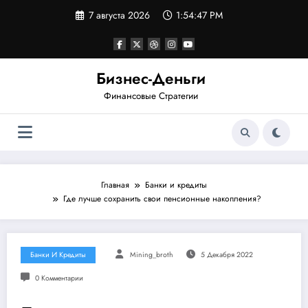
Перейти
7 августа 2026
1:54:48 PM
к
содержимому
Бизнес-Деньги
Финансовые Стратегии
Главная
Банки и кредиты
Где лучше сохранить свои пенсионные накопления?
Банки И Кредиты
Mining_broth
5 Декабря 2022
0 Комментарии