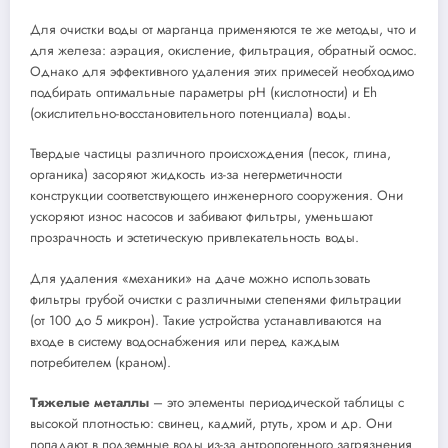
Для очистки воды от марганца применяются те же методы, что и
для железа: аэрация, окисление, фильтрация, обратный осмос.
Однако для эффективного удаления этих примесей необходимо
подбирать оптимальные параметры рН (кислотности) и Eh
(окислительно-восстановительного потенциала) воды.
Твердые частицы различного происхождения (песок, глина,
органика) засоряют жидкость из-за негерметичности
конструкции соответствующего инженерного сооружения. Они
ускоряют износ насосов и забивают фильтры, уменьшают
прозрачность и эстетическую привлекательность воды.
Для удаления «механики» на даче можно использовать
фильтры грубой очистки с различными степенями фильтрации
(от 100 до 5 микрон). Такие устройства устанавливаются на
входе в систему водоснабжения или перед каждым
потребителем (краном).
Тяжелые металлы
– это элементы периодической таблицы с
высокой плотностью: свинец, кадмий, ртуть, хром и др. Они
попадают в подземные воды из-за антропогенного загрязнения