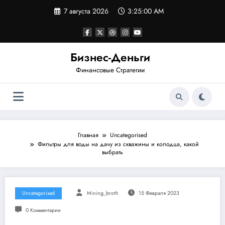
Перейти
7 августа 2026
3:25:01 AM
к
содержимому
Бизнес-Деньги
Финансовые Стратегии
Главная
Uncategorised
Фильтры для воды на дачу из скважины и колодца, какой
выбрать
Uncategorised
Mining_broth
15 Февраля 2023
0 Комментарии